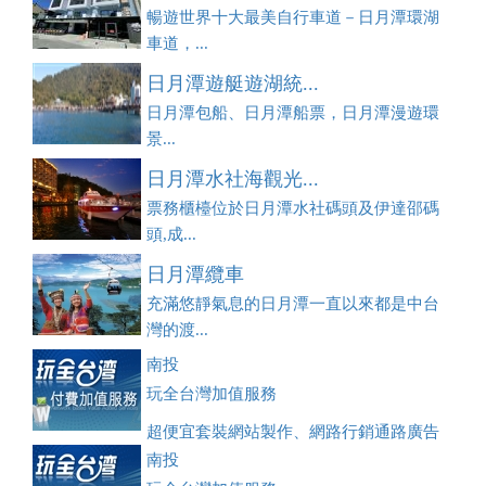
暢遊世界十大最美自行車道－日月潭環湖
車道，...
日月潭遊艇遊湖統...
日月潭包船、日月潭船票，日月潭漫遊環
景...
日月潭水社海觀光...
票務櫃檯位於日月潭水社碼頭及伊達邵碼
頭,成...
日月潭纜車
充滿悠靜氣息的日月潭一直以來都是中台
灣的渡...
南投
玩全台灣加值服務
超便宜套裝網站製作、網路行銷通路廣告
刊登、訂房系統、客房委託旅行社銷售，全面優惠中....
南投