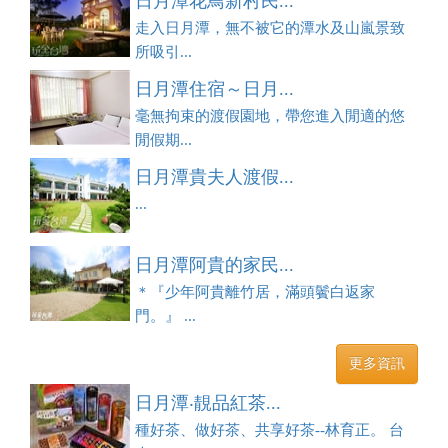
日月潭花鳥新村民...
走入日月潭，無不被它的潭水及山嵐景致
所吸引...
日月潭住宿～日月...
毫無拘束的渡假園地，帶您進入閒適的悠
閒假期...
日月潭貴夫人渡假...
...
日月潭阿貴的家民...
＊『少年阿貴離竹居，滿頭鬢白返家
門。』 ...
更多資訊
日月潭‧靚品紅茶...
種好茶、做好茶、共享好茶--林育正。 台