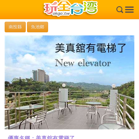
×
南投縣
魚池鄉
優惠名稱：美真舘有電梯了