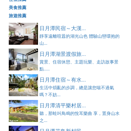
美食推薦
旅遊推薦
日月潭民宿～大漢...
靜享遠離喧囂的湖光山色 體驗山巒環抱的
山...
日月潭湖景渡假旅...
賞景、住宿休憩、主題玩樂、走訪故事景
點.....
日月潭住宿～有水...
生活中煩亂的步調，總是讓您喘不過氣
嗎？不妨...
日月潭清平樂村居...
聽，那蛙叫鳥鳴的悅耳樂曲 享，置身山水
之...