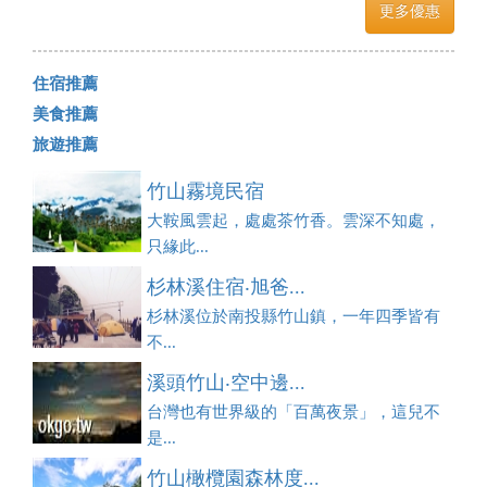
更多優惠
住宿推薦
美食推薦
旅遊推薦
竹山霧境民宿
大鞍風雲起，處處茶竹香。雲深不知處，
只緣此...
杉林溪住宿‧旭爸...
杉林溪位於南投縣竹山鎮，一年四季皆有
不...
溪頭竹山‧空中邊...
台灣也有世界級的「百萬夜景」，這兒不
是...
竹山橄欖園森林度...