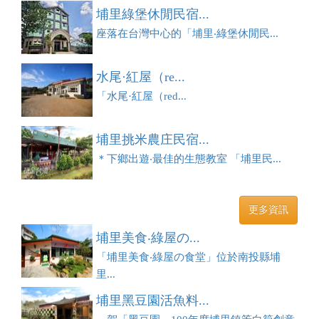
埔里綠堡休閒民宿...
座落在台灣中心的「埔里‧綠堡休閒民...
水尾·紅屋（re...
「水尾·紅屋（red...
埔里挑米農庄民宿...
＊下鄉出遊‧最佳的生態教室 「埔里民...
更多資訊
埔里美食‧綠屋の...
「埔里美食‧綠屋の食堂」位於南投縣埔
里...
埔里黑豆園活魚料...