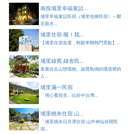
南投埔里幸福童話...
埔里幸福童話民宿（埔里包棟民宿）～鄰
近親水...
埔里住宿‧喔！我...
【埔里住宿首選，輕鬆串聯熱門景點】...
埔里綠窩‧綠舍民...
羨慕住在山巒環抱、蟲聲鳥鳴的環境裡的
人...
埔里滿一民宿
「用心看得見…位於中台灣...
埔里桃米住宿‧山...
「埔里桃米日月潭住宿‧山中神仙休閒民
宿...