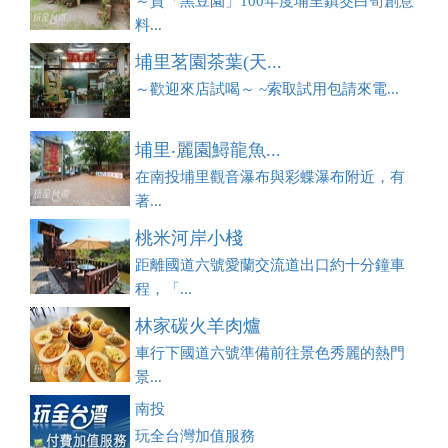
～賀「黑豆園」100年度埔里鎮筊白筍創意
料...
埔里茗園茶葉(天...
～歡迎來店試喝～ ~索取試用包請來電...
埔里‧麗園鱘龍魚...
在南投埔里觀音瀑布與彩蝶瀑布附近，有
著...
桃米河岸小棧
距離國道六號愛蘭交流道出口約十分鐘車
程，「...
林家碳火羊肉爐
車行下國道六號準備前往景色秀麗的熱門
景...
南投
玩全台灣加值服務