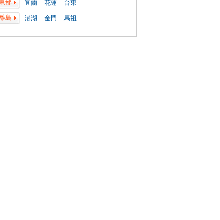
東部
宜蘭
花蓮
台東
離島
澎湖
金門
馬祖