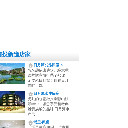
南投新進店家
日月潭兆泓民宿 Z...
想來趟依山傍水、綠意環
繞的愜意旅行嗎？那你一
定要來日月潭！位在日月
潭畔、鄰...
日月潭水岸民宿
勞動的心靈融入寧靜山秋
湖畔中，讓您享受精緻典
雅貴族般的品味 日月潭水
岸民...
埔里‧興巢
「埔里住宿‧興巢」位在風