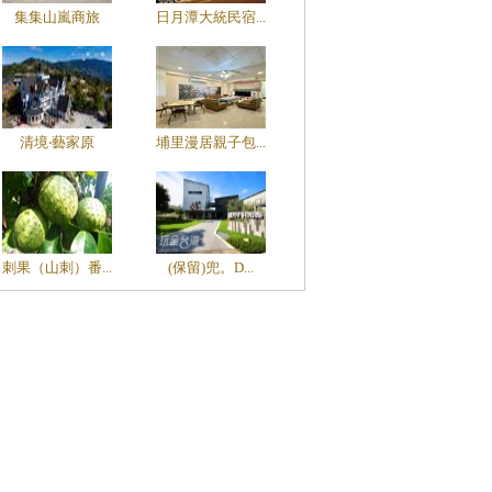
集集山嵐商旅
日月潭大統民宿...
清境‧藝家原
埔里漫居親子包...
刺果（山刺）番...
(保留)兜。D...