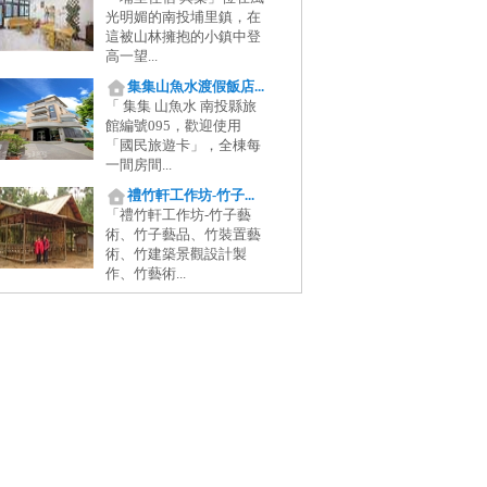
光明媚的南投埔里鎮，在
這被山林擁抱的小鎮中登
高一望...
集集山魚水渡假飯店...
「 集集 山魚水 南投縣旅
館編號095，歡迎使用
「國民旅遊卡」，全棟每
一間房間...
禮竹軒工作坊-竹子...
「禮竹軒工作坊-竹子藝
術、竹子藝品、竹裝置藝
術、竹建築景觀設計製
作、竹藝術...