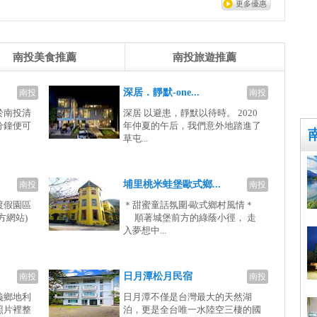
更多優惠
南投美食推薦
南投旅遊推薦
深居．靜默-one...
南投
南投
於南投清
深居 以避患，靜默以待時。 2020
分鐘便可
年仲夏的午后，我們意外地踏進了
草屯...
埔里桃米蛙堡歐式鄉...
南投
南投
渡假園區
＊甜蜜童話氛圍‧歐式鄉村風情＊
方網站)
順著城堡前方的綠蔭小徑， 走
入夢想中...
日月潭松月民宿
南投
南投
義鄉地利
日月潭不僅是台灣最大的天然湖
照片裡整
泊，更是全台唯一水陸空三棲的國