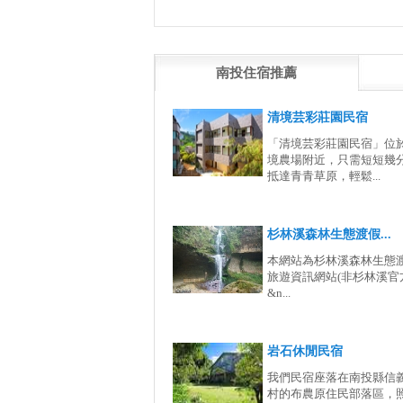
南投住宿推薦
清境芸彩莊園民宿
「清境芸彩莊園民宿」位
境農場附近，只需短短幾
抵達青青草原，輕鬆...
杉林溪森林生態渡假...
本網站為杉林溪森林生態
旅遊資訊網站(非杉林溪官
&n...
岩石休閒民宿
我們民宿座落在南投縣信
村的布農原住民部落區，