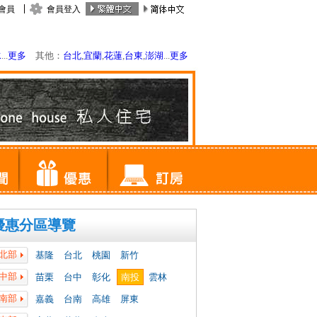
會員
會員登入
水
...
更多
其他：
台北
,
宜蘭
,
花蓮
,
台東
,
澎湖
...
更多
優惠分區導覽
北部
基隆
台北
桃園
新竹
中部
苗栗
台中
彰化
南投
雲林
南部
嘉義
台南
高雄
屏東