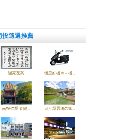
南投隨選推薦
謝家茗茶
埔里好機車～機...
南投仁愛‧春陽...
日月潭麗鴻の家...