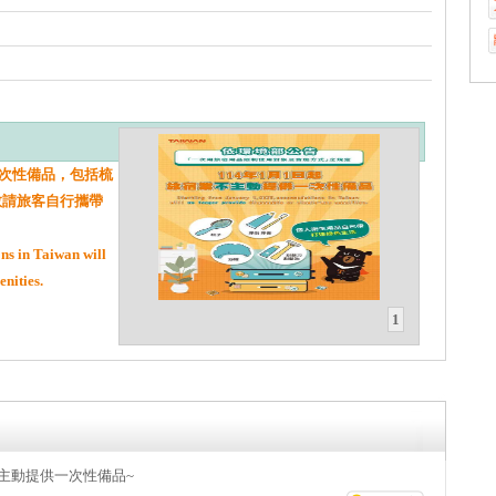
一次性備品，包括梳
敬請旅客自行攜帶
s in Taiwan will
nities.
1
，民宿不主動提供一次性備品~