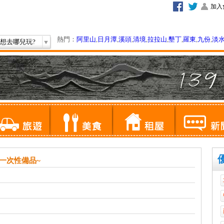
加入
熱門：
阿里山
,
日月潭
,
溪頭
,
清境
,
拉拉山
,
墾丁
,
羅東
,
九份
,
淡
想去哪兒玩?
一次性備品~