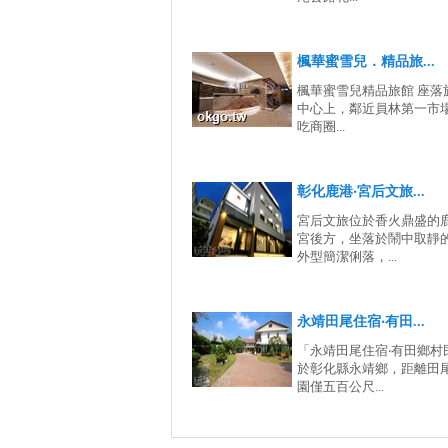
楓華蜜雪兒．精品旅...
楓華蜜雪兒精品旅館 座落
中心上，鄰近員林第一市
吃商圈...
彰化鹿港‧宮后文旅...
宮后文旅位於香火鼎盛的
宮後方，坐落於鬧中取靜
外型簡潔俐落，...
永靖田尾住宿‧有田...
「永靖田尾住宿‧有田鄉村
於彰化縣永靖鄉，距離田
園僅五百公尺...