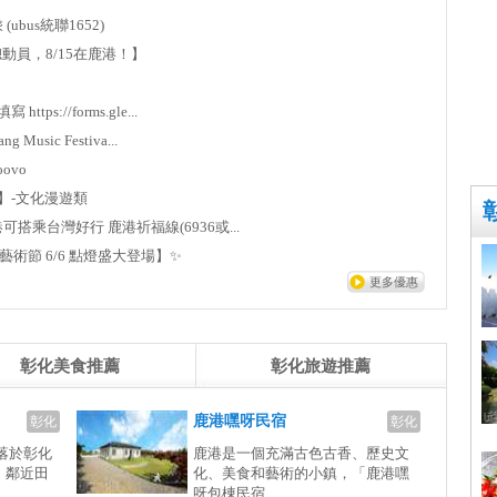
 (ubus統聯1652)
日網安總動員，8/15在鹿港！】
tps://forms.gle...
 Music Festiva...
oovo
金質獎】-文化漫遊類
→ 鹿港可搭乘台灣好行 鹿港祈福線(6936或...
小鎮光影藝術節 6/6 點燈盛大登場】✨
更多優惠
彰化美食推薦
彰化旅遊推薦
鹿港嘿呀民宿
彰化
彰化
落於彰化
鹿港是一個充滿古色古香、歷史文
，鄰近田
化、美食和藝術的小鎮，「鹿港嘿
呀包棟民宿...