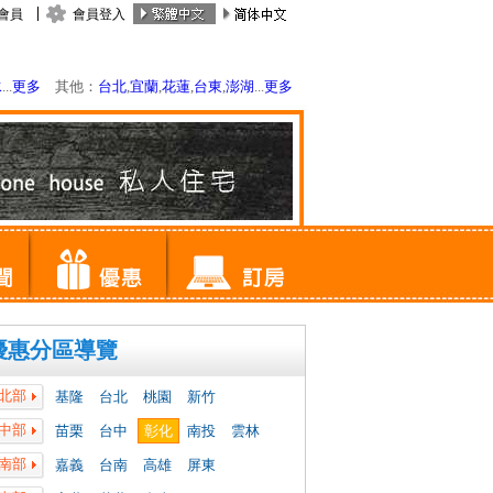
會員
會員登入
水
...
更多
其他：
台北
,
宜蘭
,
花蓮
,
台東
,
澎湖
...
更多
優惠分區導覽
北部
基隆
台北
桃園
新竹
中部
苗栗
台中
彰化
南投
雲林
南部
嘉義
台南
高雄
屏東