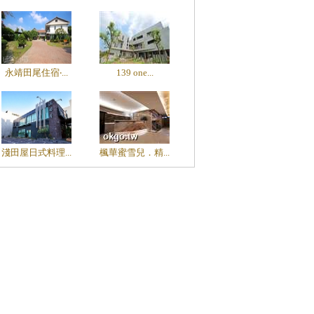
永靖田尾住宿‧...
139 one...
淺田屋日式料理...
楓華蜜雪兒．精...