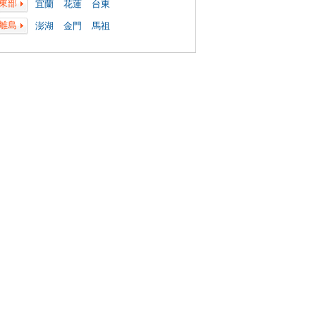
東部
宜蘭
花蓮
台東
離島
澎湖
金門
馬祖