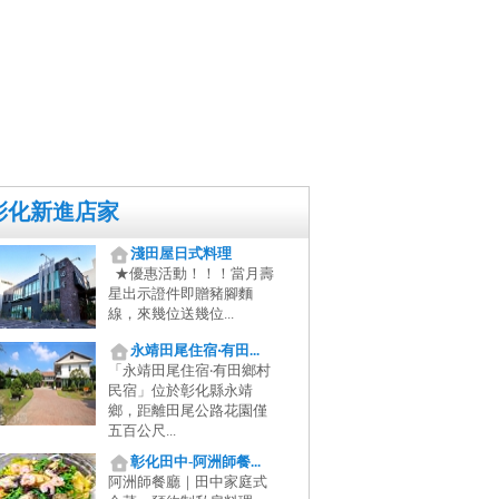
彰化新進店家
淺田屋日式料理
★優惠活動！！！當月壽
星出示證件即贈豬腳麵
線，來幾位送幾位...
永靖田尾住宿‧有田...
「永靖田尾住宿‧有田鄉村
民宿」位於彰化縣永靖
鄉，距離田尾公路花園僅
五百公尺...
彰化田中-阿洲師餐...
阿洲師餐廳｜田中家庭式