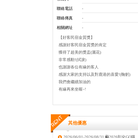
聯絡電話
-
聯絡傳真
-
相關網址
-
【好客民宿金質獎】
感謝好客民宿金質獎的肯定
獲得了超美的獎盃(灑花)
非常感動!(拭淚)
也謝謝各位有緣的客人
感謝大家的支持以及對鹿港的喜愛!(鞠躬)
我們會繼續加油的
有緣再來坐喔~!
其他優惠
2026/06/01-2026/08/31 🛍️2026彰化GO購