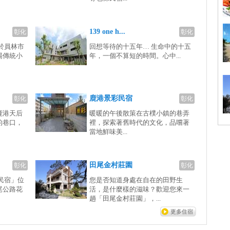
139 one h...
彰化
彰化
於員林市
回想等待的十五年… 生命中的十五
場傳統小
年，一個不算短的時間。心中...
鹿港景彩民宿
彰化
彰化
鹿港天后
暖暖的午後散策在古樸小鎮的巷弄
的巷口，
裡，探索著舊時代的文化，品嚐著
當地鮮味美...
田尾金村莊園
彰化
彰化
民宿」位
您是否知道身處在自在的田野生
尾公路花
活，是什麼樣的滋味？歡迎您來一
趟「田尾金村莊園」，...
更多住宿