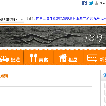
加入
熱門：
阿里山
,
日月潭
,
溪頭
,
清境
,
拉拉山
,
墾丁
,
羅東
,
九份
,
淡
想去哪兒玩?
漫遊類