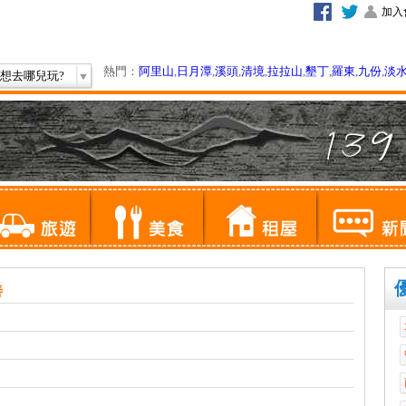
加入
熱門：
阿里山
,
日月潭
,
溪頭
,
清境
,
拉拉山
,
墾丁
,
羅東
,
九份
,
淡
想去哪兒玩?
善