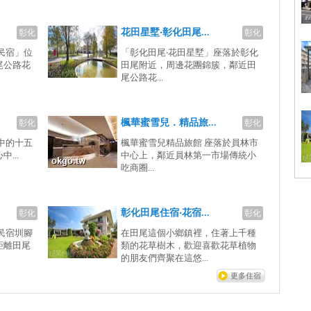
花田星墅‧彰化田尾...
彰化
彰化
民宿」位
「彰化田尾‧花田星墅」座落於彰化
尾公路花
田尾附近，周邊花團錦簇，鄰近田
尾公路花...
楓華蜜雪兒．精品旅...
彰化
彰化
中的十五
楓華蜜雪兒精品旅館 座落於員林市
...
中心上，鄰近員林第一市場傳統小
吃商圈...
彰化田尾住宿‧花宿...
彰化
彰化
民宿圳腳
在田尾這個小鄉鎮裡，住著上千種
距離田尾
類的花草樹木，歡迎喜歡花草植物
的朋友們齊聚在這悠...
更多住宿