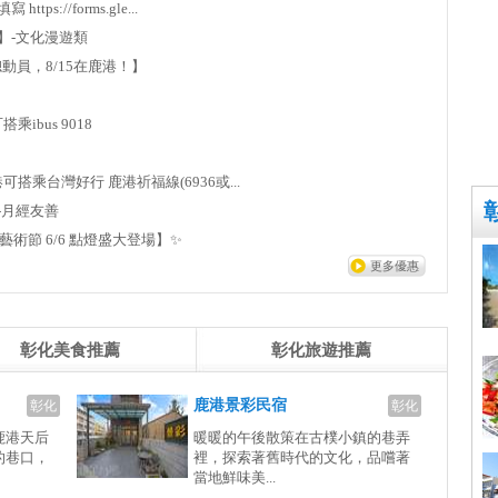
tps://forms.gle...
金質獎】-文化漫遊類
日網安總動員，8/15在鹿港！】
搭乘ibus 9018
→ 鹿港可搭乘台灣好行 鹿港祈福線(6936或...
家」-月經友善
小鎮光影藝術節 6/6 點燈盛大登場】✨
更多優惠
彰化美食推薦
彰化旅遊推薦
鹿港景彩民宿
彰化
彰化
鹿港天后
暖暖的午後散策在古樸小鎮的巷弄
的巷口，
裡，探索著舊時代的文化，品嚐著
當地鮮味美...