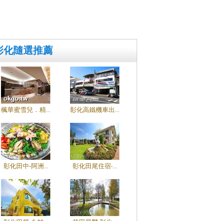
彰化隨選推薦
楓華蜜雪兒．精...
彰化高鐵機車出...
彰化田中-阿洲...
彰化田尾住宿‧...