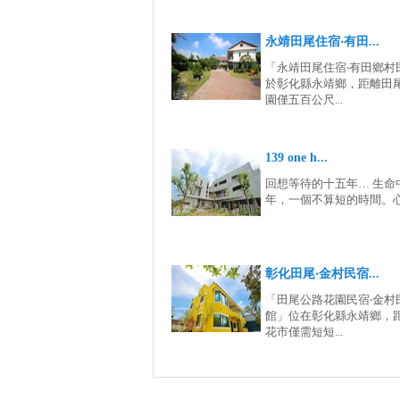
永靖田尾住宿‧有田...
「永靖田尾住宿‧有田鄉村
於彰化縣永靖鄉，距離田
園僅五百公尺...
139 one h...
回想等待的十五年… 生命
年，一個不算短的時間。心中
彰化田尾‧金村民宿...
「田尾公路花園民宿‧金村
館」位在彰化縣永靖鄉，
花市僅需短短...