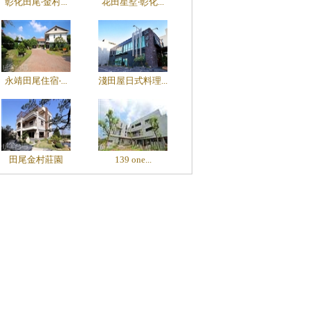
彰化田尾‧金村...
花田星墅‧彰化...
永靖田尾住宿‧...
淺田屋日式料理...
田尾金村莊園
139 one...