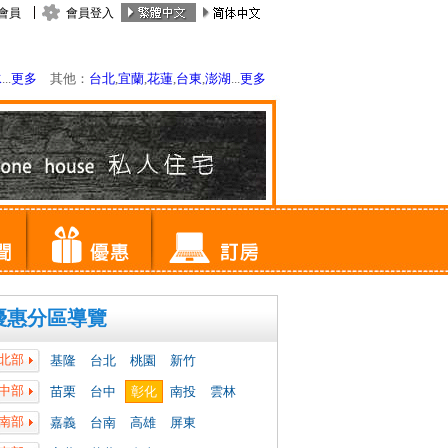
會員
會員登入
水
...
更多
其他：
台北
,
宜蘭
,
花蓮
,
台東
,
澎湖
...
更多
優惠分區導覽
北部
基隆
台北
桃園
新竹
中部
苗栗
台中
彰化
南投
雲林
南部
嘉義
台南
高雄
屏東