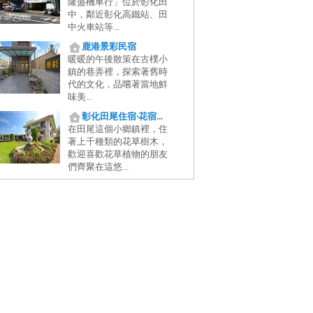
隆盛機車行」位於彰化田
中，鄰近彰化高鐵站、田
中火車站等...
鹿港景彩民宿
暖暖的午後散策在古樸小
鎮的巷弄裡，探索著舊時
代的文化，品嚐著當地鮮
味美...
彰化田尾住宿‧花宿...
在田尾這個小鄉鎮裡，住
著上千種類的花草樹木，
歡迎喜歡花草植物的朋友
們齊聚在這悠...