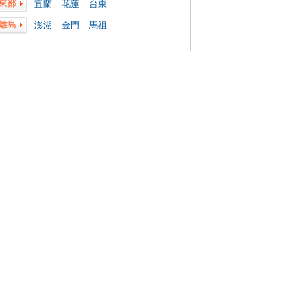
東部
宜蘭
花蓮
台東
離島
澎湖
金門
馬祖