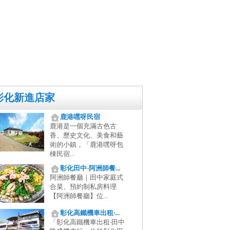
彰化新進店家
鹿港嘿呀民宿
鹿港是一個充滿古色古
香、歷史文化、美食和藝
術的小鎮，「鹿港嘿呀包
棟民宿...
彰化田中-阿洲師餐...
阿洲師餐廳｜田中家庭式
合菜、預約制私房料理
【阿洲師餐廳】位...
彰化高鐵機車出租‧...
「彰化高鐵機車出租‧田中