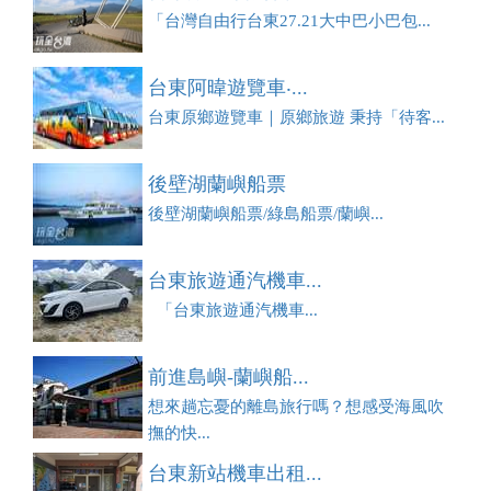
「台灣自由行台東27.21大中巴小巴包...
台東阿暐遊覽車‧...
台東原鄉遊覽車｜原鄉旅遊 秉持「待客...
後壁湖蘭嶼船票
後壁湖蘭嶼船票/綠島船票/蘭嶼...
台東旅遊通汽機車...
「台東旅遊通汽機車...
前進島嶼-蘭嶼船...
想來趟忘憂的離島旅行嗎？想感受海風吹
撫的快...
台東新站機車出租...