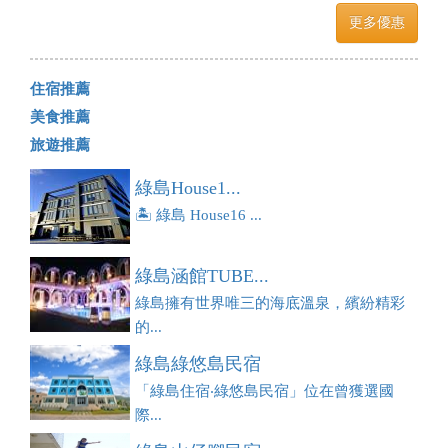
更多優惠
住宿推薦
美食推薦
旅遊推薦
綠島House1...
🏝️ 綠島 House16 ...
綠島涵館TUBE...
綠島擁有世界唯三的海底溫泉，繽紛精彩
的...
綠島綠悠島民宿
「綠島住宿‧綠悠島民宿」位在曾獲選國
際...