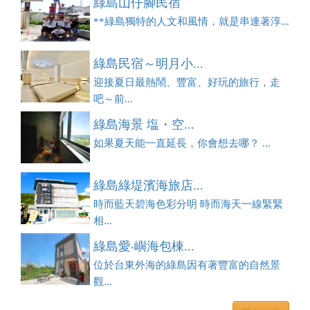
綠島山仔腳民宿
**綠島獨特的人文和風情，就是串連著淳...
綠島民宿～明月小...
迎接夏日最熱鬧、豐富、好玩的旅行，走
吧～前...
綠島海景 塩・空...
如果夏天能一直延長，你會想去哪？ ...
綠島綠堤濱海旅店...
時而藍天碧海色彩分明 時而海天一線緊緊
相...
綠島愛‧嶼海包棟...
位於台東外海的綠島因有著豐富的自然景
觀...