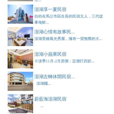
市...
澎湖享一夏民宿
自幼在馬公市區生長的民宿主人，三代從
事海鮮...
澎湖心情有故事民...
澎湖景緻風光秀麗，擁有一望無際的大...
澎湖小蘋果民宿
※淡季11月-2月房價：定價打四折...
澎湖左轉休閒民宿...
澎湖國...
蔚藍海澎湖民宿
...