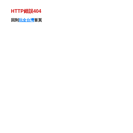
HTTP錯誤404
回到
玩全台灣
首頁