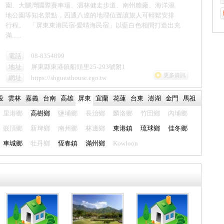
園、大鵬灣國際賽車場、泗林健走步道、南州糖廠、海洋濕
地公園等知名景點，四通八達的地理位置讓旅人可輕鬆安排
行程。 「屏東東港民宿‧愛晴海民宿」以藍白色相間打造出充
滿......
電話
08-8354899
地址
屏東縣東港鎮船頭里25-293號附1
更多資訊
網址
https://shguesthouse.ego.tw
投
雲林
嘉義
台南
高雄
屏東
宜蘭
花蓮
台東
澎湖
金門
馬祖
里港鄉
高樹鄉
鹽埔鄉
長治鄉
麟洛鄉
竹田鄉
內埔鄉
嵌頂鄉
新埤鄉
南州鄉
林邊鄉
東港鎮
琉球鄉
佳冬鄉
車城鄉
牡丹鄉
恆春鎮
滿州鄉
Kowloon