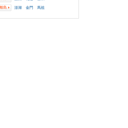
離島
澎湖
金門
馬祖