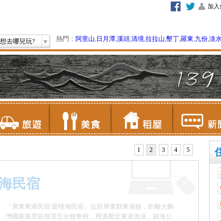
加入
熱門：
阿里山
,
日月潭
,
溪頭
,
清境
,
拉拉山
,
墾丁
,
羅東
,
九份
,
淡
想去哪兒玩?
1
2
3
4
5
晴海民宿
「屏東東港民宿‧愛晴海民宿」位於屏東縣東港鎮，距離大鵬
灣國家風景區僅需五分鐘車程，周邊鄰近東港漁港、鎮海公