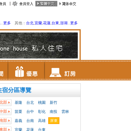
會員
會員登入
水
...
更多
其他：
台北
,
宜蘭
,
花蓮
,
台東
,
澎湖
...
更多
住宿分區導覽
北部
基隆
台北
桃園
新竹
中部
苗栗
台中
彰化
南投
雲林
南部
嘉義
台南
高雄
屏東
東部
宜蘭
花蓮
台東