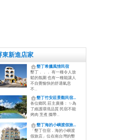
屏東新進店家
墾丁希臘風情民宿
墾丁．．． 有一種令人放
鬆的氛圍 也有一種能讓人
不自覺愉快的舒適氣息
不...
墾丁竹安莊景觀民宿...
各位鄉民 莊主廣播： ✨為
了維護環境品質 民宿不能
烤肉 烹煮 攜帶...
墾丁海的小嶼渡假旅...
「墾丁住宿．海的小嶼渡
假旅店」位在南台灣的墾