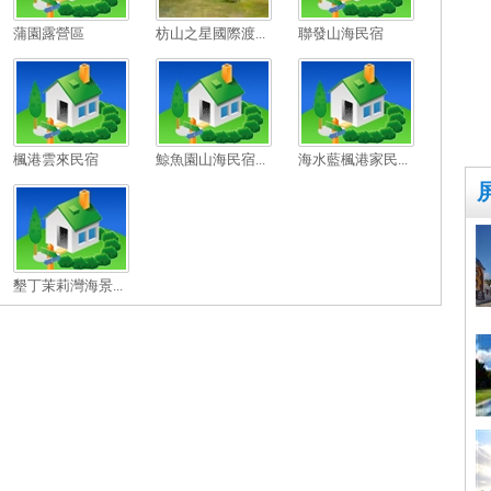
蒲園露營區
枋山之星國際渡...
聯發山海民宿
楓港雲來民宿
鯨魚園山海民宿...
海水藍楓港家民...
墾丁茉莉灣海景...