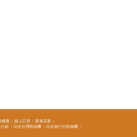
遊優惠
線上訂房
新進店家
案介紹
玩全台灣粉絲團
玩全旅行社粉絲團