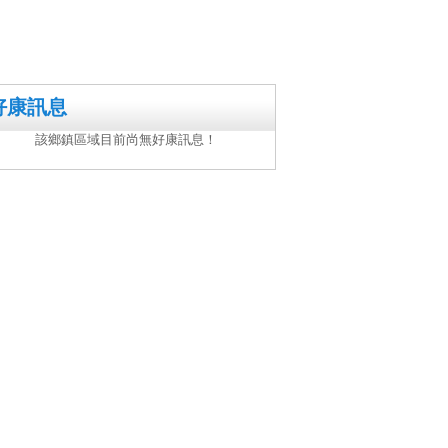
好康訊息
該鄉鎮區域目前尚無好康訊息！