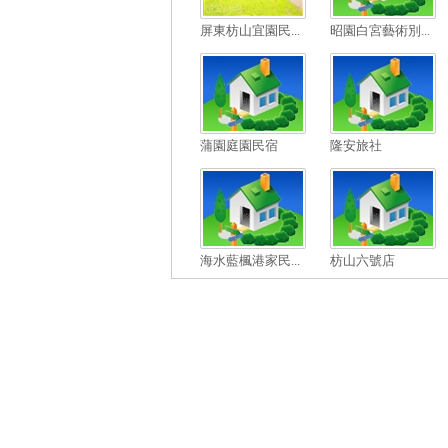
屏東枋山宜園民...
昭園白宮藝術別...
蒲園庭園民宿
隆安旅社
海水藍楓港家民...
枋山六號店