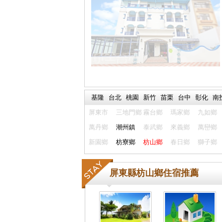
基隆
台北
桃園
新竹
苗栗
台中
彰化
南
屏東市
三地門鄉
霧台鄉
瑪家鄉
九如鄉
萬丹鄉
潮州鎮
泰武鄉
來義鄉
萬巒鄉
新園鄉
枋寮鄉
枋山鄉
春日鄉
獅子鄉
屏東縣枋山鄉住宿推薦