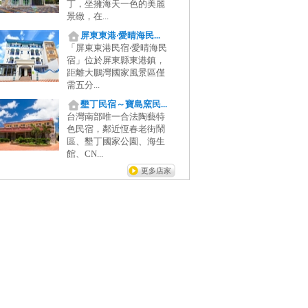
丁，坐擁海天一色的美麗
景緻，在...
屏東東港‧愛晴海民...
「屏東東港民宿‧愛晴海民
宿」位於屏東縣東港鎮，
距離大鵬灣國家風景區僅
需五分...
墾丁民宿～寶島窯民...
台灣南部唯一合法陶藝特
色民宿，鄰近恆春老街鬧
區、墾丁國家公園、海生
館、CN...
更多店家