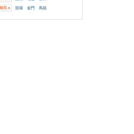
離島
澎湖
金門
馬祖