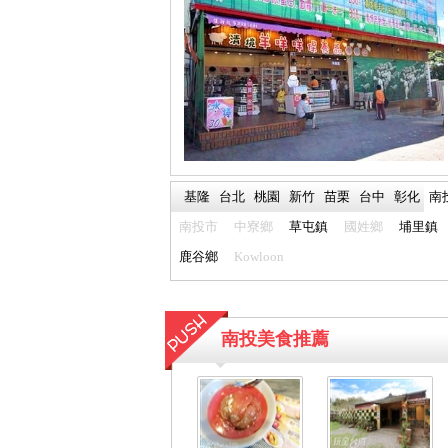
基隆
台北
桃園
新竹
苗栗
台中
彰化
南
南投市
中寮鄉
草屯鎮
國姓鄉
埔里鎮
鹿谷鄉
Kowloon
南投美食推薦