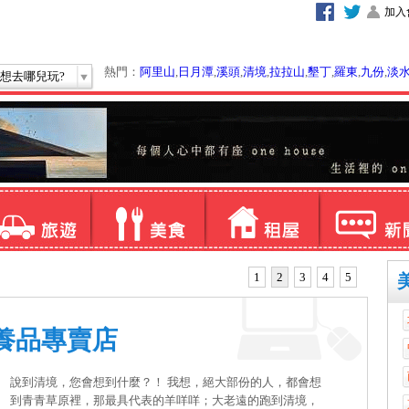
加入
熱門：
阿里山
,
日月潭
,
溪頭
,
清境
,
拉拉山
,
墾丁
,
羅東
,
九份
,
淡
想去哪兒玩?
1
2
3
4
5
養品專賣店
說到清境，您會想到什麼？！ 我想，絕大部份的人，都會想
到青青草原裡，那最具代表的羊咩咩；大老遠的跑到清境，