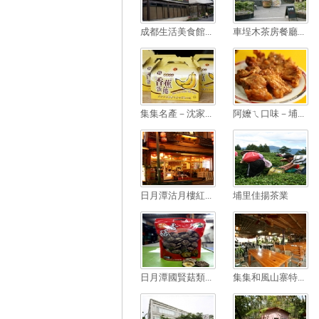
成都生活美食館...
車埕木茶房餐廳...
集集名產－沈家...
阿嬤ㄟ口味－埔...
日月潭沽月樓紅...
埔里佳揚茶業
日月潭國賢菇類...
集集和風山寨特...