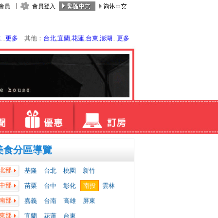
會員
會員登入
水
...
更多
其他：
台北
,
宜蘭
,
花蓮
,
台東
,
澎湖
...
更多
美食分區導覽
北部
基隆
台北
桃園
新竹
中部
苗栗
台中
彰化
南投
雲林
南部
嘉義
台南
高雄
屏東
東部
宜蘭
花蓮
台東