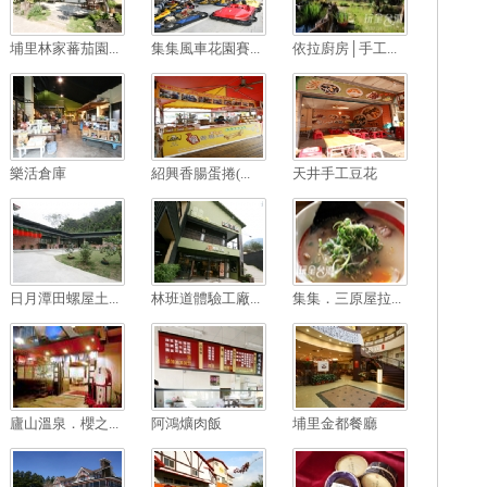
埔里林家蕃茄園...
集集風車花園賽...
依拉廚房│手工...
樂活倉庫
紹興香腸蛋捲(...
天井手工豆花
日月潭田螺屋土...
林班道體驗工廠...
集集．三原屋拉...
廬山溫泉．櫻之...
阿鴻爌肉飯
埔里金都餐廳