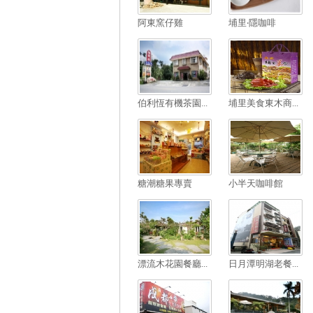
阿東窯仔雞
埔里‧隱咖啡
伯利恆有機茶園...
埔里美食東木商...
糖潮糖果專賣
小半天咖啡館
漂流木花園餐廳...
日月潭明湖老餐...