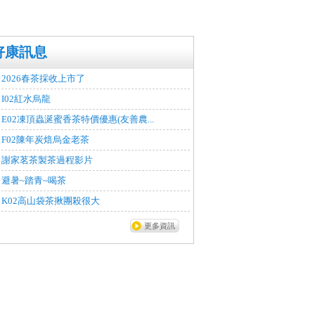
好康訊息
2026春茶採收上市了
I02紅水烏龍
E02凍頂蟲涎蜜香茶特價優惠(友善農...
F02陳年炭焙烏金老茶
謝家茗茶製茶過程影片
避暑~踏青~喝茶
K02高山袋茶揪團殺很大
更多資訊