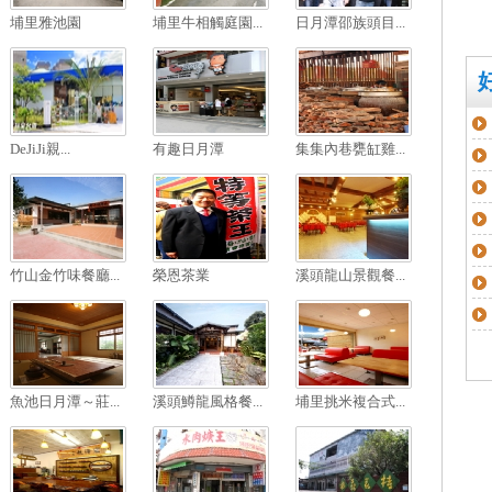
埔里雅池園
埔里牛相觸庭園...
日月潭邵族頭目...
DeJiJi親...
有趣日月潭
集集內巷甕缸雞...
竹山金竹味餐廳...
榮恩茶業
溪頭龍山景觀餐...
魚池日月潭～莊...
溪頭鱒龍風格餐...
埔里挑米複合式...