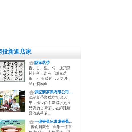
南投新進店家
謝家茗茶
香、甘、重、滑，凍頂回
甘好茶，盡在「謝家茗
茶」～ 有緣知己天之涯，
聞香潤喉至...
源記新茶業有限公司...
源記新茶業成立於1950
年，迄今仍不斷追求更高
品質的台灣茶，在綿延層
疊清綠茶園...
一億香蕉冰淇淋香蕉...
~輕食新觀念~ 集集一億香