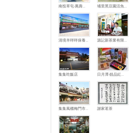
南投草屯‧萬壽...
埔里黑豆園活魚...
清境羊咩咩保養...
源記新茶業有限...
集集吃飯店
日月潭‧靚品紅...
集集風櫃梅門市...
謝家茗茶