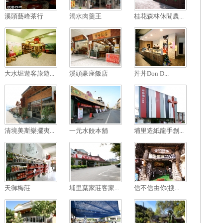
溪頭藝峰茶行
濁水肉羹王
桂花森林休閒農...
大水堀遊客旅遊...
溪頭豪座飯店
丼丼Don D...
清境美斯樂擺夷...
一元水餃本舖
埔里造紙龍手創...
天御梅莊
埔里葉家莊客家...
信不信由你(搜...