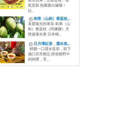
蕉冰淇淋．山蕉蛋捲．香
蕉蛋糕 熱騰騰出爐囉！
以...
刺果（山刺）番荔枝...
喜愛陽光的果皇-刺果（山
刺）番荔枝（阿娜娜）天
然健康水果 日本稱...
日月潭紅茶．澀水皇...
輕啜一口澀水皇茶，留下
滿口芬芳難忘 靜坐鄉野中
的純樸，享...