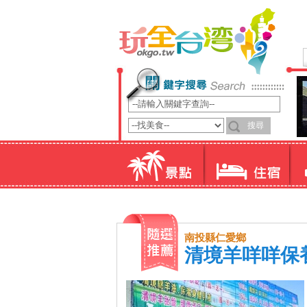
南投縣仁愛鄉
清境羊咩咩保