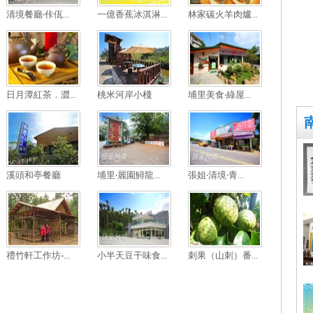
清境餐廳‧佧佤...
一億香蕉冰淇淋...
林家碳火羊肉爐...
日月潭紅茶．澀...
桃米河岸小棧
埔里美食‧綠屋...
溪頭和亭餐廳
埔里‧麗園鱘龍...
張姐‧清境‧青...
禮竹軒工作坊-...
小半天豆干味食...
刺果（山刺）番...