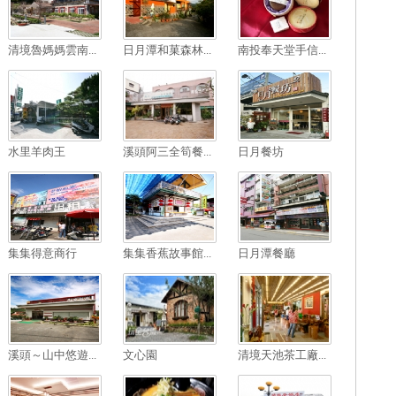
清境魯媽媽雲南...
日月潭和菓森林...
南投奉天堂手信...
水里羊肉王
溪頭阿三全筍餐...
日月餐坊
集集得意商行
集集香蕉故事館...
日月潭餐廳
溪頭～山中悠遊...
文心園
清境天池茶工廠...