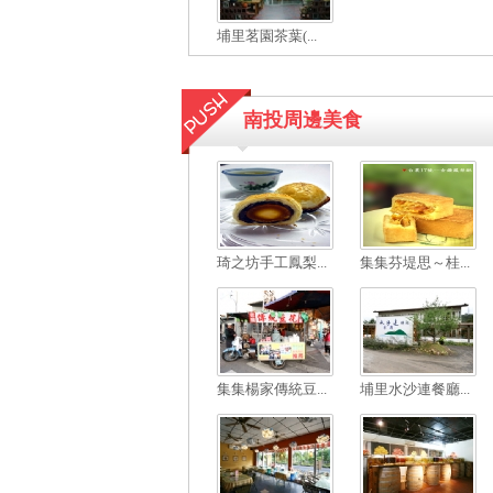
埔里茗園茶葉(...
南投周邊美食
琦之坊手工鳳梨...
集集芬堤思～桂...
集集楊家傳統豆...
埔里水沙連餐廳...