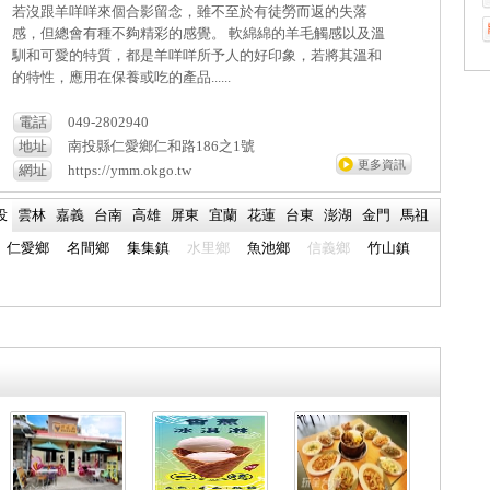
若沒跟羊咩咩來個合影留念，雖不至於有徒勞而返的失落
感，但總會有種不夠精彩的感覺。 軟綿綿的羊毛觸感以及溫
馴和可愛的特質，都是羊咩咩所予人的好印象，若將其溫和
的特性，應用在保養或吃的產品......
電話
049-2802940
地址
南投縣仁愛鄉仁和路186之1號
更多資訊
網址
https://ymm.okgo.tw
投
雲林
嘉義
台南
高雄
屏東
宜蘭
花蓮
台東
澎湖
金門
馬祖
仁愛鄉
名間鄉
集集鎮
水里鄉
魚池鄉
信義鄉
竹山鎮