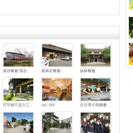
溪頭餐廳‧溪谷...
紫林莊餐廳
福林餐廳
可可樹巧克力工...
Abc DIY...
日月潭天明園餐...