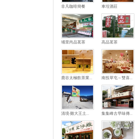
非凡咖啡簡餐
車埕酒莊
埔里尚品茗茶
高品茗茶
鹿谷太極飲茶業...
南投草屯～雙喜...
清境‧雞大王土...
集集峰古早味傳...