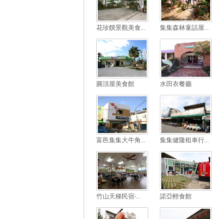
花珍饌景觀美食...
集集森林童話屋...
圓頂屋美食館
水田衣餐廳
富邑集集大牛角...
集集健隆租車行...
竹山天梯民宿‧...
諾亞輕食館