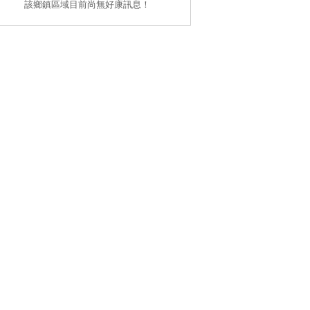
該鄉鎮區域目前尚無好康訊息！