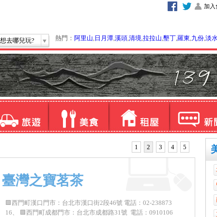
加入
熱門：
阿里山
,
日月潭
,
溪頭
,
清境
,
拉拉山
,
墾丁
,
羅東
,
九份
,
淡
想去哪兒玩?
1
2
3
4
5
｜臺灣之寶茗茶
🟪西門町漢口門市：台北市漢口街2段46號 電話：02-238873
16、 🟪西門町成都門市：台北市成都路31號 電話：0910106