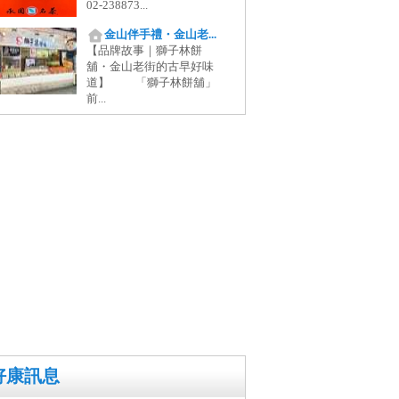
02-238873...
金山伴手禮・金山老...
【品牌故事｜獅子林餅
舖・金山老街的古早好味
道】 「獅子林餅舖」
前...
好康訊息