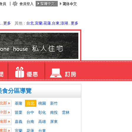
會員
會員登入
水
...
更多
其他：
台北
,
宜蘭
,
花蓮
,
台東
,
澎湖
...
更多
美食分區導覽
北部
基隆
台北
桃園
新竹
中部
苗栗
台中
彰化
南投
雲林
南部
嘉義
台南
高雄
屏東
東部
宜蘭
花蓮
台東