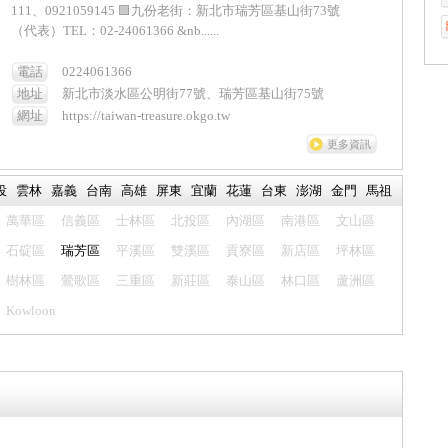
111、0921059145 🟪九份老街：新北市瑞芳區基山街73號
（代表）TEL：02-24061366 &nb......
電話
0224061366
地址
新北市淡水區公明街77號、瑞芳區基山街75號
網址
https://taiwan-treasure.okgo.tw
更多資訊
投
雲林
嘉義
台南
高雄
屏東
宜蘭
花蓮
台東
澎湖
金門
馬祖
萬華區
信義區
士林區
北投區
內湖區
南港區
文山區
石碇區
瑞芳區
平溪區
雙溪區
貢寮區
新店區
坪林區
樹林區
鶯歌區
三重區
新莊區
泰山區
林口區
蘆洲區
Kowloon