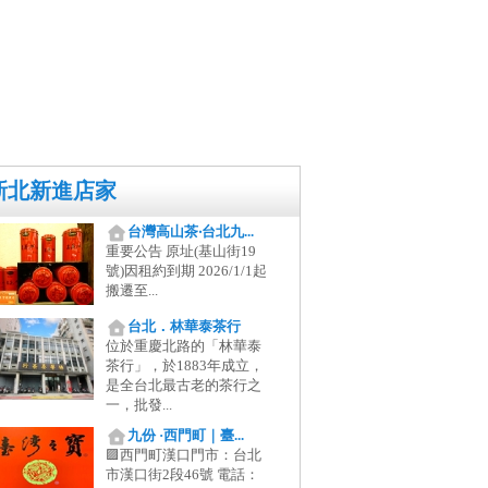
新北新進店家
台灣高山茶‧台北九...
重要公告 原址(基山街19
號)因租約到期 2026/1/1起
搬遷至...
台北．林華泰茶行
位於重慶北路的「林華泰
茶行」，於1883年成立，
是全台北最古老的茶行之
一，批發...
九份 ·西門町｜臺...
🟪西門町漢口門市：台北
市漢口街2段46號 電話：