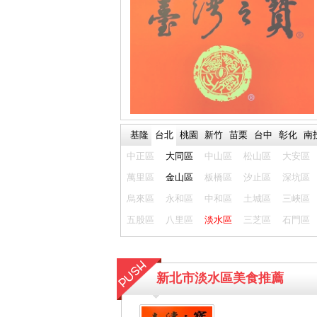
基隆
台北
桃園
新竹
苗栗
台中
彰化
南
中正區
大同區
中山區
松山區
大安區
萬里區
金山區
板橋區
汐止區
深坑區
烏來區
永和區
中和區
土城區
三峽區
五股區
八里區
淡水區
三芝區
石門區
新北市淡水區美食推薦