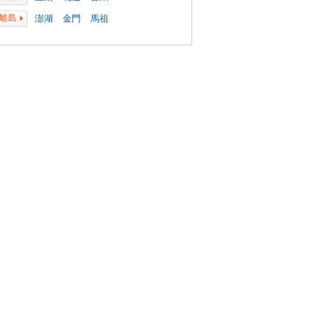
離島
澎湖
金門
馬祖