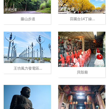
藤山步道
芬園台14丁線...
王功風力發電區...
貝殼廟