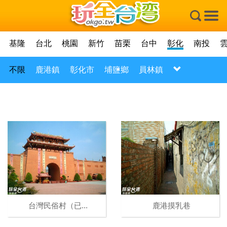
×
基隆
台北
桃園
新竹
苗栗
台中
彰化
南投
不限
鹿港鎮
彰化市
埔鹽鄉
員林鎮
台灣民俗村（已...
鹿港摸乳巷