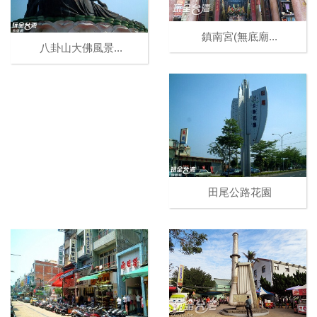
鎮南宮(無底廟...
八卦山大佛風景...
田尾公路花園