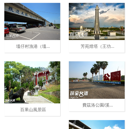
塭仔村漁港（塭...
芳苑燈塔（王功...
費茲洛公園/溪...
百果山風景區