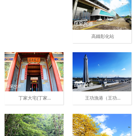
高鐵彰化站
丁家大宅(丁家...
王功漁港（王功...