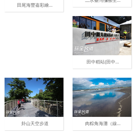
二水臺灣獼猴生...
田尾海豐崙彩繪...
田中稻站(田中...
卦山天空步道
肉粽角海灘（線...