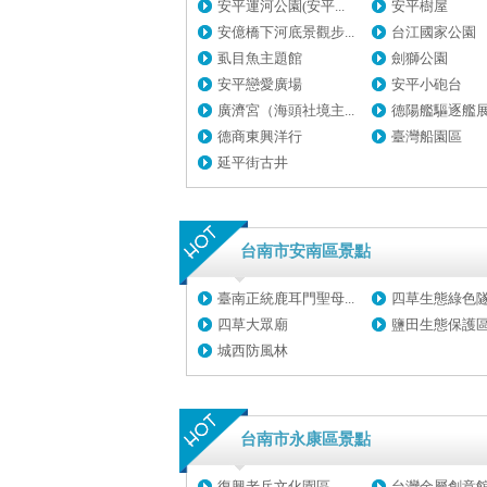
安平運河公園(安平...
安平樹屋
安億橋下河底景觀步...
台江國家公園
虱目魚主題館
劍獅公園
安平戀愛廣場
安平小砲台
廣濟宮（海頭社境主...
德陽艦驅逐艦展示
德商東興洋行
臺灣船園區
延平街古井
台南市安南區景點
臺南正統鹿耳門聖母...
四草生態綠色
四草大眾廟
鹽田生態保護
城西防風林
台南市永康區景點
復興老兵文化園區
台灣金屬創意