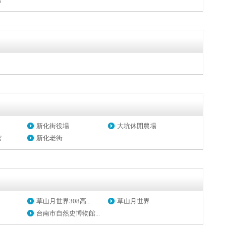
新化街役場
大坑休閒農場
館
新化老街
草山月世界308高...
草山月世界
台南市自然史博物館...