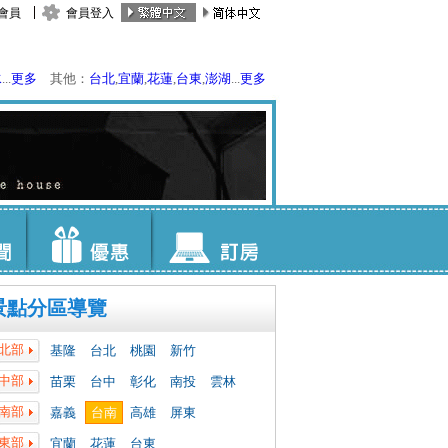
會員
會員登入
水
...
更多
其他：
台北
,
宜蘭
,
花蓮
,
台東
,
澎湖
...
更多
景點分區導覽
北部
基隆
台北
桃園
新竹
中部
苗栗
台中
彰化
南投
雲林
南部
嘉義
台南
高雄
屏東
東部
宜蘭
花蓮
台東