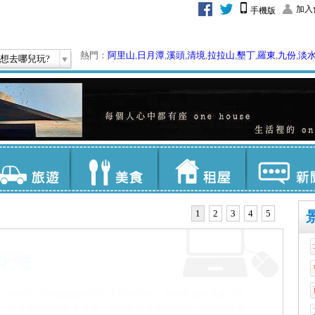
加入
手機版
熱門：
阿里山
,
日月潭
,
溪頭
,
清境
,
拉拉山
,
墾丁
,
羅東
,
九份
,
淡
想去哪兒玩?
1
2
3
4
5
慶安宮位於西港區慶安路32號，創建於清康熙51年，是座擁
有300餘年歷史的老廟，主祀天上聖母、代天巡狩十二瘟王等