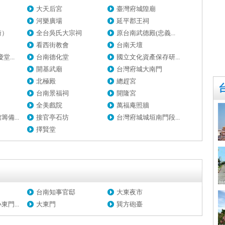
大天后宮
臺灣府城隍廟
河樂廣場
延平郡王祠
街）
全台吳氏大宗祠
原台南武德殿(忠義...
看西街教會
台南天壇
...
台南德化堂
國立文化資產保存研...
開基武廟
台灣府城大南門
北極殿
總趕宮
台南景福祠
開隆宮
全美戲院
萬福庵照牆
備...
接官亭石坊
台灣府城城垣南門段...
擇賢堂
台南知事官邸
大東夜市
門...
大東門
巽方砲臺