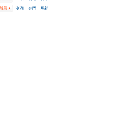
離島
澎湖
金門
馬祖