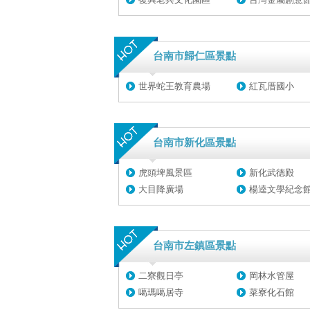
台南市歸仁區景點
世界蛇王教育農場
紅瓦厝國小
台南市新化區景點
虎頭埤風景區
新化武德殿
大目降廣場
楊逵文學紀念
台南市左鎮區景點
二寮觀日亭
岡林水管屋
噶瑪噶居寺
菜寮化石館