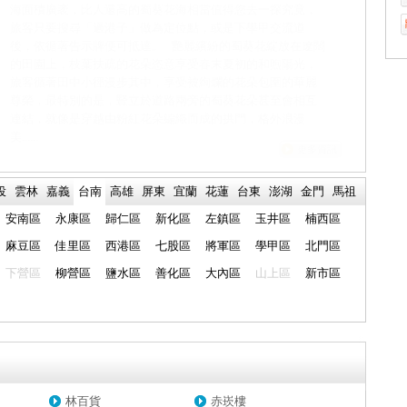
神祗。傳說西港慶安宮為地理風水上的「鯉魚穴」，建築採
用金箔裝飾而成，所以又稱金大廟。康熙年間的「後德配
天」是廟中年歲最久的老匾，乾隆年間所立的「安定裏向忠
亭碑」，據說為弭平朱一貴叛亂的史錄。 「西港仔香」，由
台南市西港區慶安宮主其事，每三年一次的作醮已具有200多
年的遶境歷史。舉行的時間都在每科的農曆四月中下旬，其
特色在歷史悠久，香醮分離，儀式繁複，香陣龐大，轄域遼
闊，一路上更......
更多資訊
投
雲林
嘉義
台南
高雄
屏東
宜蘭
花蓮
台東
澎湖
金門
馬祖
安南區
永康區
歸仁區
新化區
左鎮區
玉井區
楠西區
麻豆區
佳里區
西港區
七股區
將軍區
學甲區
北門區
下營區
柳營區
鹽水區
善化區
大內區
山上區
新市區
林百貨
赤崁樓