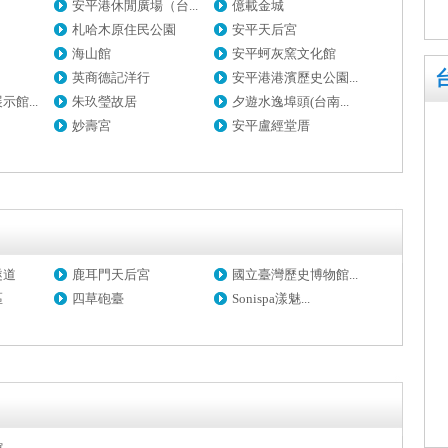
安平港休閒廣場（台...
億載金城
札哈木原住民公園
安平天后宮
海山館
安平蚵灰窯文化館
英商德記洋行
安平港港濱歷史公園...
館...
朱玖瑩故居
夕遊水逸埠頭(台南...
妙壽宮
安平盧經堂厝
隧道
鹿耳門天后宮
國立臺灣歷史博物館...
區
四草砲臺
Sonispa漾魅...
館