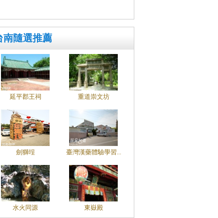
台南隨選推薦
延平郡王祠
重道崇文坊
劍獅埕
臺灣漢藥體驗學習...
水火同源
東嶽殿