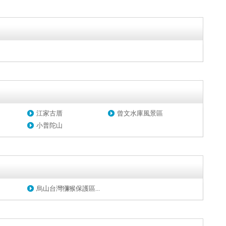
江家古厝
曾文水庫風景區
小普陀山
烏山台灣獼猴保護區...