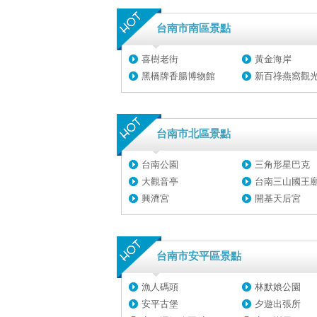
台南市南區景點
喜樹老街
黃金海岸
黑橋牌香腸博物館
新百祿燕窩觀光工
台南市北區景點
台南公園
三角形星巴克
大觀音亭
台南三山國王
興濟宮
開基天后宮
台南市安平區景點
漁人碼頭
林默娘公園
安平古堡
夕遊出張所