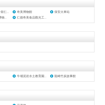
仁...
奇美博物館
保安火車站
...
仁德奇美食品觀光工...
牛埔泥岩水土教育園...
龍崎竹炭故事館