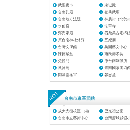
武聖夜市
東嶽殿
台南孔廟
祀典武廟
台南地方法院
神農街（北勢
水仙宮
法華寺
鄭氏家廟
石鼎美古宅(衍慶堂
原台南神社外苑
五妃廟
台灣文學館
吳園藝文中心
陳德聚堂
蕭氏節孝坊
兌悅門
原台南測候所
風神廟
臺南國家美術館籌
開基靈祐宮
報恩堂
台南市東區景點
成大光復校區 （榕...
巴克禮公園
台南市立藝術中心
台灣府城城垣小東