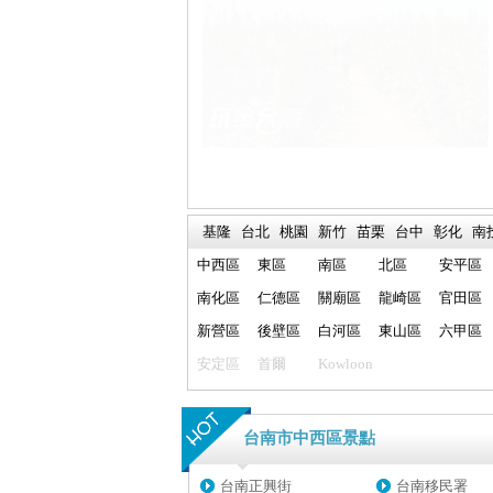
基隆
台北
桃園
新竹
苗栗
台中
彰化
南
中西區
東區
南區
北區
安平區
南化區
仁德區
關廟區
龍崎區
官田區
新營區
後壁區
白河區
東山區
六甲區
安定區
首爾
Kowloon
台南市中西區景點
台南正興街
台南移民署