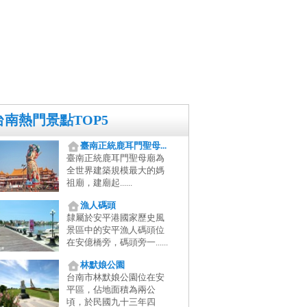
台南熱門景點TOP5
臺南正統鹿耳門聖母...
臺南正統鹿耳門聖母廟為
全世界建築規模最大的媽
祖廟，建廟起......
漁人碼頭
隸屬於安平港國家歷史風
景區中的安平漁人碼頭位
在安億橋旁，碼頭旁一......
林默娘公園
台南市林默娘公園位在安
平區，佔地面積為兩公
頃，於民國九十三年四