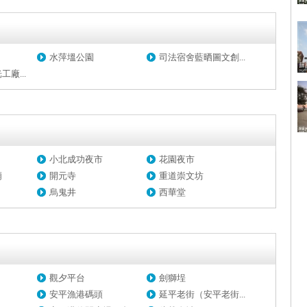
水萍塭公園
司法宿舍藍晒圖文創...
廠...
小北成功夜市
花園夜市
廟
開元寺
重道崇文坊
烏鬼井
西華堂
觀夕平台
劍獅埕
安平漁港碼頭
延平老街（安平老街...