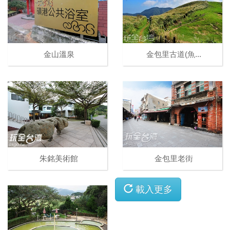
金山溫泉
金包里古道(魚...
朱銘美術館
金包里老街
載入更多