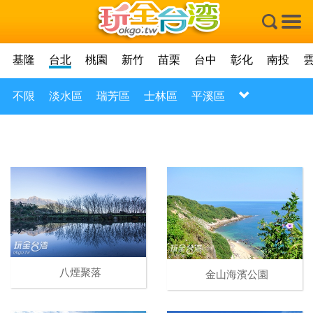
×
基隆
台北
桃園
新竹
苗栗
台中
彰化
南投
不限
淡水區
瑞芳區
士林區
平溪區
八煙聚落
金山海濱公園