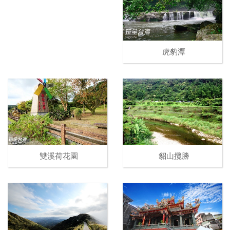
虎豹潭
雙溪荷花園
貂山攬勝