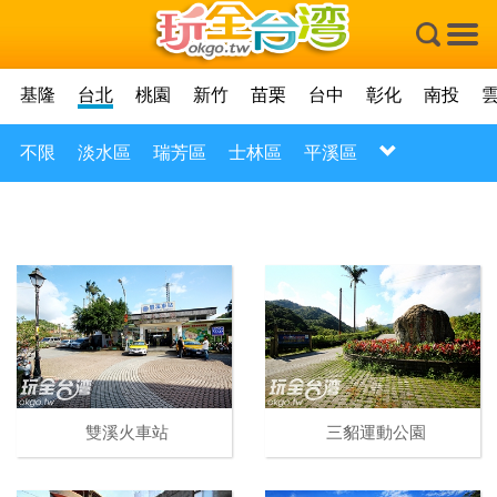
×
基隆
台北
桃園
新竹
苗栗
台中
彰化
南投
不限
淡水區
瑞芳區
士林區
平溪區
雙溪火車站
三貂運動公園