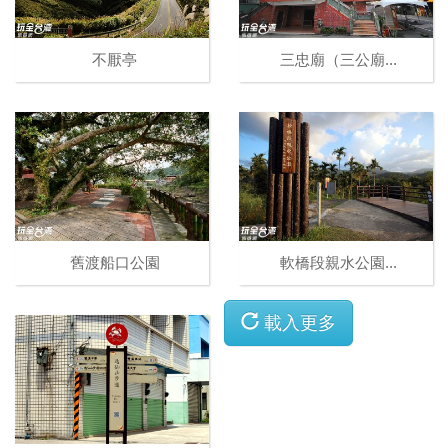
不厭亭
三忠廟（三公廟...
舊渡船口公園
軟橋段親水公園...
載入更多