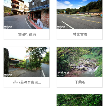
雙溪打鐵舖
林家古厝
丁蘭谷
茶花莊教育農園...