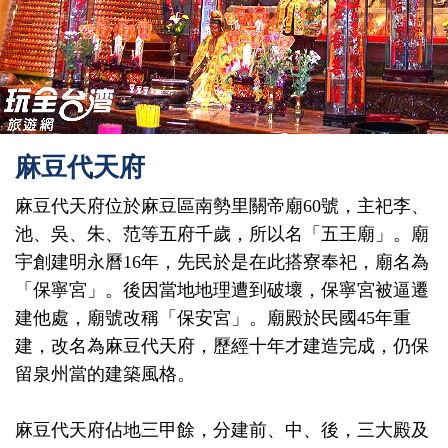
麻豆代天府
麻豆代天府位於麻豆區南勢里關帝廟60號，主祀李、
池、吳、朱、范等五府千歲，所以名「五王廟」。廟
宇創建明永曆16年，先民於是在此搭寮奉祀，廟名為
「保寧宮」。後因當地地理遭到破壞，保寧宮被逼遷
建他處，廟號改稱「保安宮」。廟殿於民國45年重
建，改名為麻豆代天府，歷經十年才建造完成，仍保
留泉州當的建築風格。
麻豆代天府佔地三甲餘，分建前、中、後，三大殿及