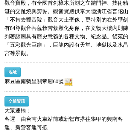
觀音寶殿，有全國首創樟木所刻之立體門神、技術精
湛的交趾燒與剪黏。觀音寶殿供奉大陸浙江省普陀山
「不肯去觀音院」觀音大士聖像，更特別的在外壁刻
有84尊觀音菩薩救苦救難化身像，在文物大樓內則陳
列著該廟具有歷史意義的各種文物、紀念品。後苑的
「五彩觀光巨龍」，巨龍內設有天堂、地獄以及水晶
宮等景觀。
地址
麻豆區南勢里關帝廟60號
交通資訊
大眾運輸：
客運：由台南火車站前或新營市搭往學甲的興南客
運、新營客運可抵