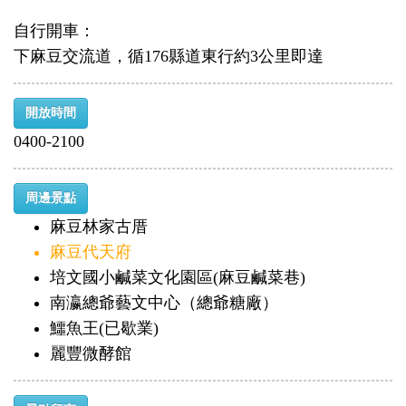
自行開車：
下麻豆交流道，循176縣道東行約3公里即達
開放時間
0400-2100
周邊景點
麻豆林家古厝
麻豆代天府
培文國小鹹菜文化園區(麻豆鹹菜巷)
南瀛總爺藝文中心（總爺糖廠）
鱷魚王(已歇業)
麗豐微酵館