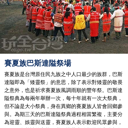
賽夏族巴斯達隘祭場
賽夏族是台灣原住民九族之中人口最少的族群，巴斯
達隘即為「矮靈祭」的意思，除了表示對矮靈的敬畏
之意外，也是祈求賽夏族風調雨順的豐年祭。巴斯達
隘祭典為每兩年舉辦一次，每十年就有一次大祭典，
但不論是大小祭典，身在異鄉的賽夏族人皆會回鄉參
與。為期三天的巴斯達隘祭典過程相當繁複，主要分
為迎靈、娛靈與送靈，賽夏族人表示歡迎民眾參與，