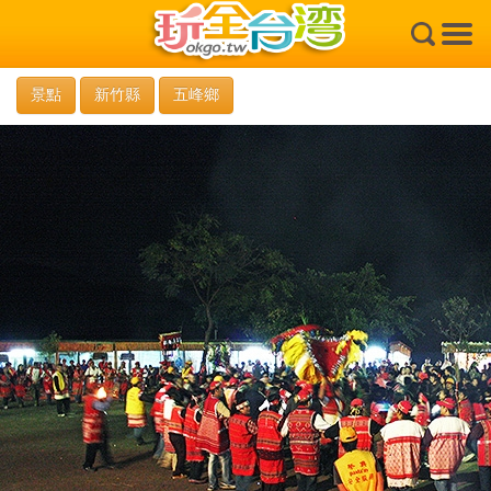
×
景點
新竹縣
五峰鄉