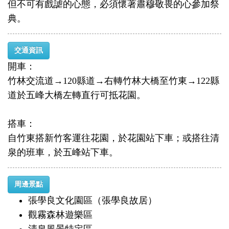
但不可有戲謔的心態，必須懷著肅穆敬畏的心參加祭
典。
交通資訊
開車：
竹林交流道→120縣道→右轉竹林大橋至竹東→122縣
道於五峰大橋左轉直行可抵花園。
搭車：
自竹東搭新竹客運往花園，於花園站下車；或搭往清
泉的班車，於五峰站下車。
周邊景點
張學良文化園區（張學良故居）
觀霧森林遊樂區