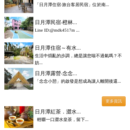
「日月潭住宿‧旅台客居民宿」位於南...
日月潭民宿‧橙林...
Line ID:@mdk4517m ...
日月潭住宿～有水...
生活中煩亂的步調，總是讓您喘不過氣嗎？不
妨...
日月潭露營‧念念...
「念念小憩」的啟發是想成為讓人離開後還...
更多資訊
日月潭紅茶．澀水...
輕啜一口澀水皇茶，留下...