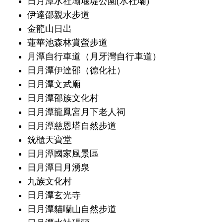
日月潭水社壩堰堤公園(水社壩)
伊達邵親水步道
金龍山日出
蓮華池森林賞螢步道
月潭自行車道（月牙灣自行車道）
日月潭伊達邵（德化社）
日月潭文武廟
日月潭邵族文化村
日月潭龍鳳宮月下老人祠
日月潭慈恩塔自然步道
銃櫃天寶堂
日月潭國家風景區
日月潭日月湧泉
九族文化村
日月潭玄光寺
日月潭貓囒山自然步道