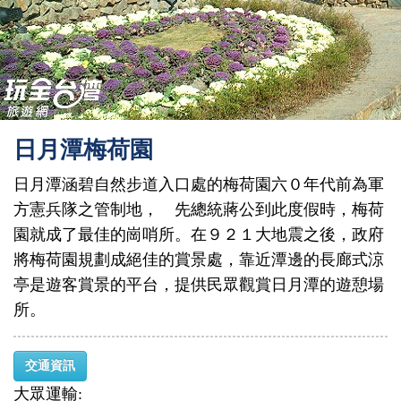
日月潭梅荷園
日月潭涵碧自然步道入口處的梅荷園六０年代前為軍
方憲兵隊之管制地， 先總統蔣公到此度假時，梅荷
園就成了最佳的崗哨所。在９２１大地震之後，政府
將梅荷園規劃成絕佳的賞景處，靠近潭邊的長廊式涼
亭是遊客賞景的平台，提供民眾觀賞日月潭的遊憩場
所。
交通資訊
大眾運輸: