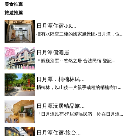
美食推薦
旅遊推薦
日月潭住宿‧FR...
擁有水陸空三棲的國家風景區-日月潭，位...
日月潭儂濃居
＊巍巍別墅～悠然之居 合法民宿 登記...
日月潭．梢楠林民...
梢楠林，以山後一片親手栽種的梢楠樹(T...
日月潭沅居精品旅...
「日月潭民宿‧沅居精品民宿」位在日月潭...
日月潭住宿‧旅台...