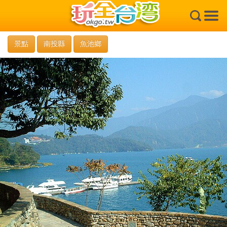
×
景點
南投縣
魚池鄉