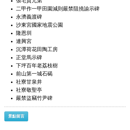
張宅貢元第
二甲作一甲田園減則嚴禁阻撓諭示碑
永濟義渡碑
沙東宮國家地震公園
隆恩圳
連興宮
沉潭荷花田陶工房
正堂馬示碑
下坪百年老荔枝樹
前山第一城石碣
社寮甘泉井
社寮敬聖亭
嚴禁盜竊竹尹碑
景點留言