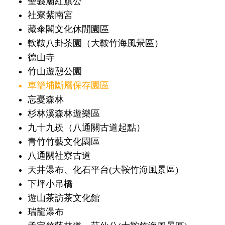
聖義廟紅旗公
社寮紫南宮
藏傘閣文化休閒園區
軟鞍八卦茶園（大鞍竹海風景區）
德山寺
竹山遊憩公園
車籠埔斷層保存園區
忘憂森林
杉林溪森林遊樂區
九十九崁（八通關古道起點）
青竹竹藝文化園區
八通關社寮古道
天井瀑布、化石平台(大鞍竹海風景區)
下坪小吊橋
遊山茶訪茶文化館
瑞龍瀑布