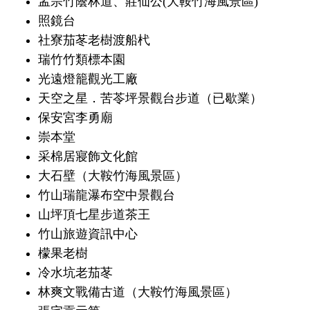
孟宗竹蔭林道、莊仙公(大鞍竹海風景區)
照鏡台
社寮茄苳老樹渡船杙
瑞竹竹類標本園
光遠燈籠觀光工廠
天空之星．苦苓坪景觀台步道（已歇業）
保安宮李勇廟
崇本堂
采棉居寢飾文化館
大石壁（大鞍竹海風景區）
竹山瑞龍瀑布空中景觀台
山坪頂七星步道茶王
竹山旅遊資訊中心
檬果老樹
冷水坑老茄苳
林爽文戰備古道（大鞍竹海風景區）