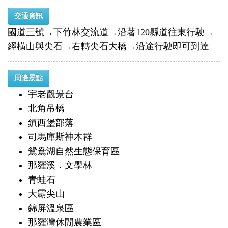
交通資訊
國道三號→下竹林交流道→沿著120縣道往東行駛→
經橫山與尖石→右轉尖石大橋→沿途行駛即可到達
周邊景點
宇老觀景台
北角吊橋
鎮西堡部落
司馬庫斯神木群
鴛鴦湖自然生態保育區
那羅溪．文學林
青蛙石
大霸尖山
錦屏溫泉區
那羅灣休閒農業區