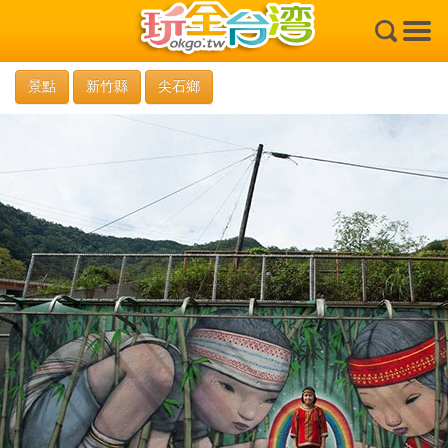
×
景點
新竹縣
尖石鄉