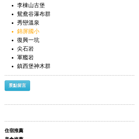
李棟山古堡
鴛鴦谷瀑布群
秀巒溫泉
錦屏國小
復興一坑
尖石岩
軍艦岩
鎮西堡神木群
景點留言
住宿推薦