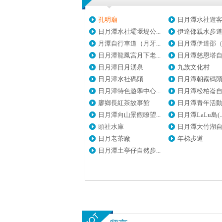
孔明廟
日月潭水社遊客中
日月潭水社壩堰堤公...
伊達邵親水步
月潭自行車道（月牙...
日月潭伊達邵（德
日月潭龍鳳宮月下老...
日月潭慈恩塔自然
日月潭日月湧泉
九族文化村
日月潭水社碼頭
日月潭朝霧碼
日月潭特色遊學中心...
日月潭松柏崙自然
廖鄉長紅茶故事館
日月潭青年活動中
日月潭向山景觀瞭望...
日月潭LaLu島(..
頭社水庫
日月潭大竹湖自然
日月老茶廠
年梯步道
日月潭土亭仔自然步...