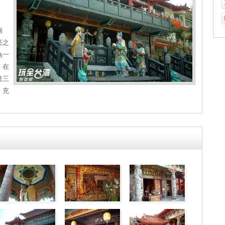
廟
亮之
為一
，在
達三
，充