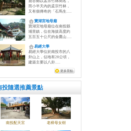
鹿谷鄉以孟宗竹林聞名，
而小半天內的孟宗竹林，
又有個傳奇的「石馬生......
寶湖宮地母廟
寶湖宮地母廟位在南投縣
埔里鎮，位在海拔高度約
五百五十公尺的金鷹山......
易經大學
易經大學位於南投市的八
卦山上，佔地有28公頃，
建築主要以八卦......
更多景點
南投隨選推薦景點
南投配天宮
老樟母女樹