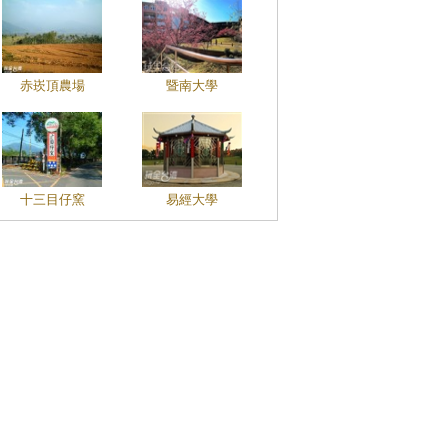
赤崁頂農場
暨南大學
十三目仔窯
易經大學