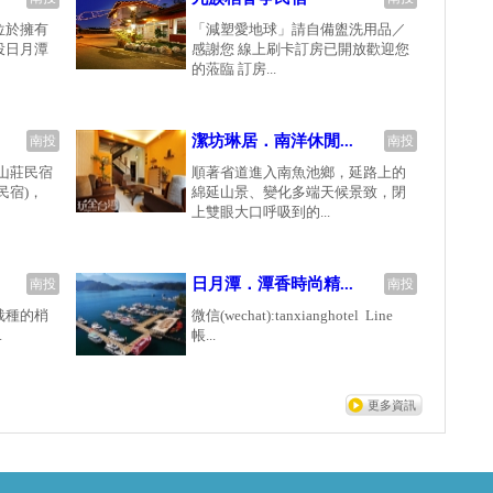
位於擁有
「減塑愛地球」請自備盥洗用品／
投日月潭
感謝您 線上刷卡訂房已開放歡迎您
的蒞臨 訂房...
潔坊琳居．南洋休閒...
南投
南投
山莊民宿
順著省道進入南魚池鄉，延路上的
民宿)，
綿延山景、變化多端天候景致，閉
上雙眼大口呼吸到的...
日月潭．潭香時尚精...
南投
南投
栽種的梢
微信(wechat):tanxianghotel Line
.
帳...
更多資訊