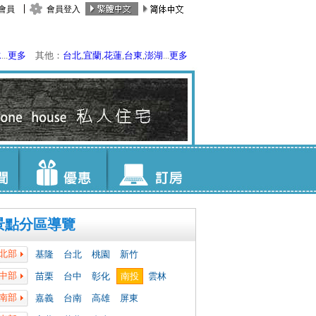
會員
會員登入
水
...
更多
其他：
台北
,
宜蘭
,
花蓮
,
台東
,
澎湖
...
更多
景點分區導覽
北部
基隆
台北
桃園
新竹
中部
苗栗
台中
彰化
南投
雲林
南部
嘉義
台南
高雄
屏東