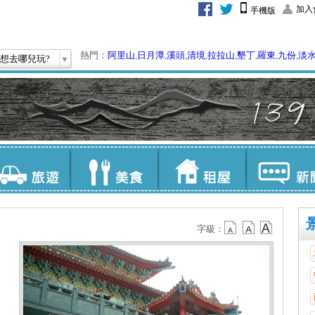
加入
手機版
熱門：
阿里山
,
日月潭
,
溪頭
,
清境
,
拉拉山
,
墾丁
,
羅東
,
九份
,
淡
想去哪兒玩?
字級：