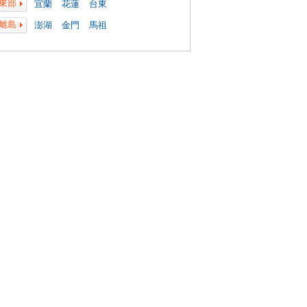
東部
宜蘭
花蓮
台東
離島
澎湖
金門
馬祖