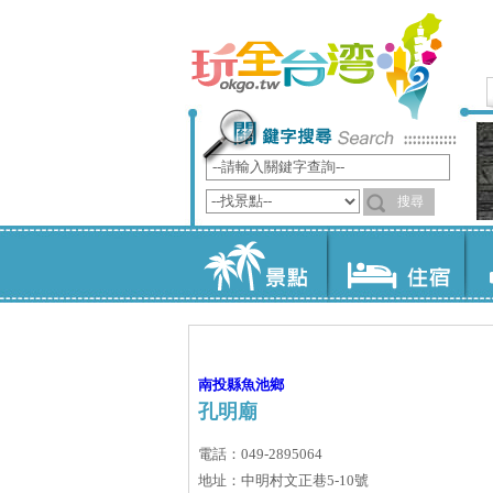
南投縣
魚池鄉
孔明廟
電話：049-2895064
地址：中明村文正巷5-10號