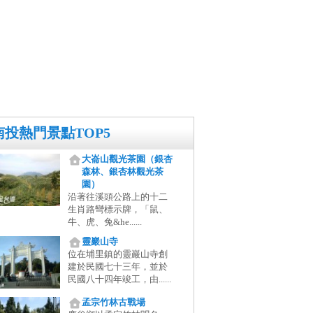
南投熱門景點TOP5
大崙山觀光茶園（銀杏
森林、銀杏林觀光茶
園）
沿著往溪頭公路上的十二
生肖路彎標示牌，「鼠、
牛、虎、兔&he......
靈巖山寺
位在埔里鎮的靈巖山寺創
建於民國七十三年，並於
民國八十四年竣工，由......
孟宗竹林古戰場