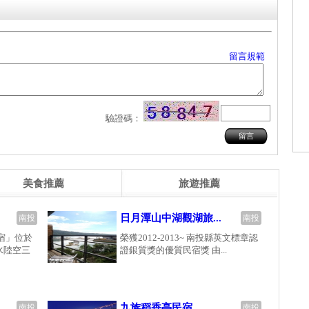
留言規範
驗證碼：
美食推薦
旅遊推薦
日月潭山中湖觀湖旅...
南投
南投
宿」位於
榮獲2012-2013~ 南投縣英文標章認
水陸空三
證銀質獎的優質民宿獎 由...
九族稻香亭民宿
南投
南投