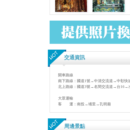
交通資訊
開車路線
南下路線：國道1號→中清交流道→中彰快速
北上路線：國道3號→名間交流道→台16→
大眾運輸
客 運：南投→埔里→孔明廟
周邊景點