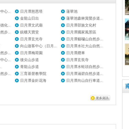
心...
日月潭慈恩塔
蓮華池
道
金龍山日出
蓮華池森林賞螢步道...
化...
日月潭文武廟
日月潭邵族文化村
步...
銃櫃天寶堂
日月潭國家風景區
日月潭玄光寺
日月潭貓囒山自然步...
頭
向山遊客中心（日月...
日月潭水社大山自然...
步...
日月潭梅荷園
日月潭纜車
心...
後尖山步道
日月潭玄奘寺
.
青龍山步道
日月潭水蛙頭自然步...
步...
三育基督教學院
日月潭涵碧自然步道...
日月潭金針花海
日月潭向山自行車道...
更多資訊