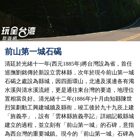
前山第一城石碣
清廷於光緒十一年(西元1885年)將台灣設為省，首任
巡撫劉銘傳於新設立雲林縣，次年於現今前山第一城
石碣之處設為縣城，因四面環山，北邊及溪邊各有濁
水溪與清水溪流經，更是通往東台灣的要道，地理位
置相當良好。清光緒十二年(1886年)十月由知縣陳世
烈策劃動工興建城牆及縣衙，竣工後於九十九崁上建
「旌義亭」，設有「雲林縣旌義亭記」詳細記載縣城
建立的過程，並立刻有「前山第一城」的石碑，意指
為西台灣的重要城鎮。現今的「前山第一城」石碑為