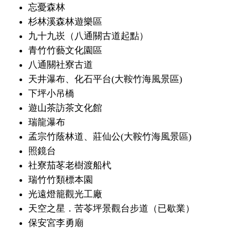
忘憂森林
杉林溪森林遊樂區
九十九崁（八通關古道起點）
青竹竹藝文化園區
八通關社寮古道
天井瀑布、化石平台(大鞍竹海風景區)
下坪小吊橋
遊山茶訪茶文化館
瑞龍瀑布
孟宗竹蔭林道、莊仙公(大鞍竹海風景區)
照鏡台
社寮茄苳老樹渡船杙
瑞竹竹類標本園
光遠燈籠觀光工廠
天空之星．苦苓坪景觀台步道（已歇業）
保安宮李勇廟