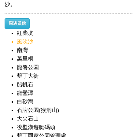
沙。
周邊景點
紅柴坑
風吹沙
南灣
萬里桐
龍磐公園
墾丁大街
船帆石
龍鑾潭
白砂灣
石牌公園(猴洞山)
大尖石山
後壁湖遊艇碼頭
墾丁國家公園管理處