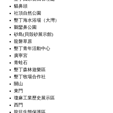
貓鼻頭
社頂自然公園
墾丁海水浴場（大灣）
鵝鑾鼻公園
砂島(貝殼砂展示館)
龍磐草原
墾丁青年活動中心
廣寧宮
青蛙石
墾丁森林遊樂區
墾丁牧場合作社
關山
東門
瓊麻工業歷史展示區
西門
龍坑生態保護區