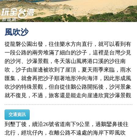
風吹沙
從龍磐公園出發，往佳樂水方向直行，就可以看到有
一段公路的兩旁堆滿了細白的沙子，這裡是台灣少見
的沙河、沙瀑景觀，冬天落山風將港口溪的沙往南
吹，沙子由崖邊被吹到了崖頂，夏天雨季來臨，雨水
匯集，就會再把沙子順著地形沖向海洋，因此形成風
吹沙的特殊景觀，但自從佳鵝公路開拓後，沙河景象
就不復見，不過，旅客還是能走向崖邊欣賞沙瀑景觀
交通資訊
到墾丁後，續沿26號省道南下9公里，過鵝鑾鼻後往
北行，經坑仔內，在離公路不遠處的海岸下即風吹