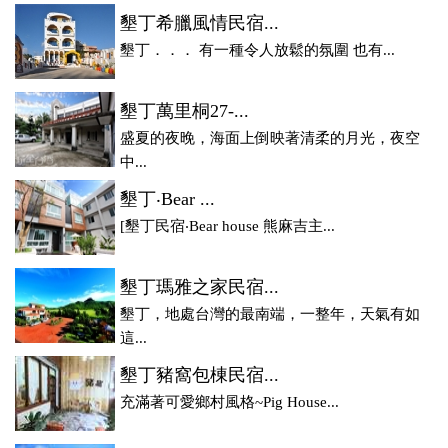
墾丁希臘風情民宿...
墾丁．．． 有一種令人放鬆的氛圍 也有...
墾丁萬里桐27-...
盛夏的夜晚，海面上倒映著清柔的月光，夜空
中...
墾丁‧Bear ...
[墾丁民宿‧Bear house 熊麻吉主...
墾丁瑪雅之家民宿...
墾丁，地處台灣的最南端，一整年，天氣有如
這...
墾丁豬窩包棟民宿...
充滿著可愛鄉村風格~Pig House...