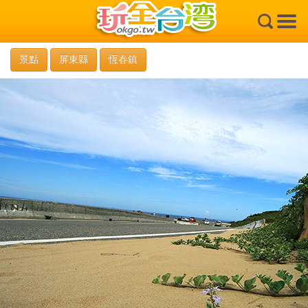
×
景點
屏東縣
恆春鎮