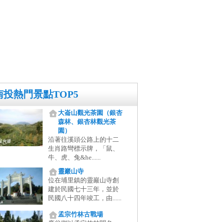
南投熱門景點TOP5
大崙山觀光茶園（銀杏
森林、銀杏林觀光茶
園）
沿著往溪頭公路上的十二
生肖路彎標示牌，「鼠、
牛、虎、兔&he......
靈巖山寺
位在埔里鎮的靈巖山寺創
建於民國七十三年，並於
民國八十四年竣工，由......
孟宗竹林古戰場