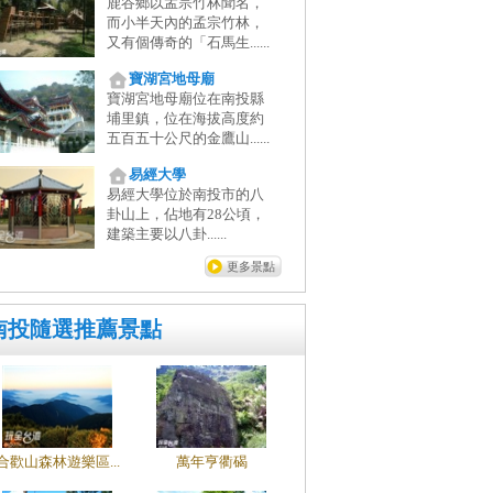
鹿谷鄉以孟宗竹林聞名，
而小半天內的孟宗竹林，
又有個傳奇的「石馬生......
寶湖宮地母廟
寶湖宮地母廟位在南投縣
埔里鎮，位在海拔高度約
五百五十公尺的金鷹山......
易經大學
易經大學位於南投市的八
卦山上，佔地有28公頃，
建築主要以八卦......
更多景點
南投隨選推薦景點
合歡山森林遊樂區...
萬年亨衢碣