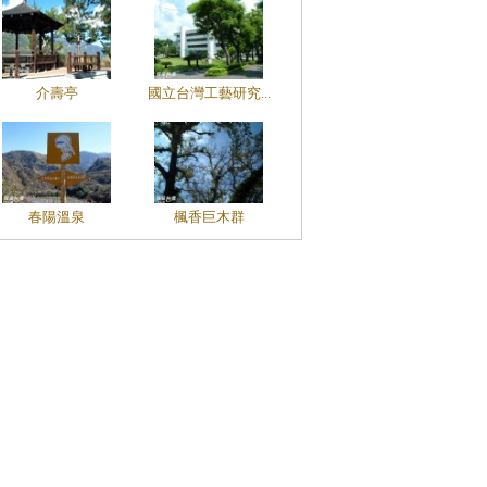
介壽亭
國立台灣工藝研究...
春陽溫泉
楓香巨木群