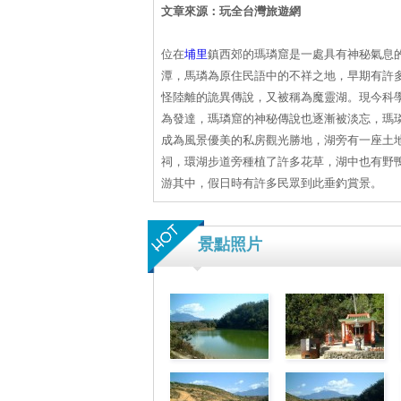
文章來源：玩全台灣旅遊網
位在
埔里
鎮西郊的瑪璘窟是一處具有神秘氣息
潭，馬璘為原住民語中的不祥之地，早期有許
怪陸離的詭異傳說，又被稱為魔靈湖。現今科
為發達，瑪璘窟的神秘傳說也逐漸被淡忘，瑪
成為風景優美的私房觀光勝地，湖旁有一座土
祠，環湖步道旁種植了許多花草，湖中也有野
游其中，假日時有許多民眾到此垂釣賞景。
景點照片