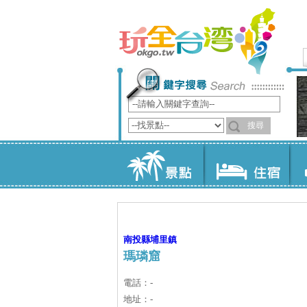
南投縣
埔里鎮
瑪璘窟
電話：-
地址：-