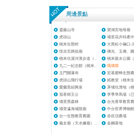
周邊景點
靈巖山寺
寶湖宮地母廟
虎頭山
埔里花卉特產
桃米生態村
大黑松小倆口-元首
恆吉宮媽祖廟
佛光、玉佛、圓通
桃米坑溪河濱步道（...
桃米親水公園（桃
九二一紀念館（桃米...
瑪璘窟
玉門關瀑布
宏基蜜蜂生態
虎頭山飛行場
紙教堂（桃米生態
愛蘭里紹興泉
茅埔坑溼地（桃米
茄苳樹王公
李季準馬場（已歇
埔里黑森林
台光香草教育
埔里瀛海城隍廟
中台世界博物
台一生態教育農園
赤崁頂農場
義女廟（天水嬸廟）...
金鋼基地