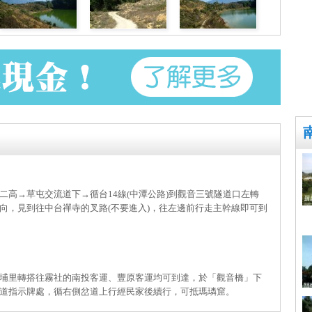
高→草屯交流道下→循台14線(中潭公路)到觀音三號隧道口左轉
向，見到往中台禪寺的叉路(不要進入)，往左邊前行走主幹線即可到
埔里轉搭往霧社的南投客運、豐原客運均可到達，於「觀音橋」下
道指示牌處，循右側岔道上行經民家後續行，可抵瑪璘窟。