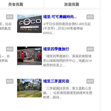
美食推薦
旅遊推薦
埔里‧可可摩鐵時尚...
南投
南投
宿」位在
✰平日住宿特惠現金價$1,400元起
幽的氣息
(不含早)，詳洽24H客服專線
(049)2...
埔里四季微旅行
南投
南投
風～ 在
「埔里四季微旅行」座落於南投埔
趟幸福
里山城最熱鬧的市中心，地處台14
線旁的街道上...
埔里三茅屋民宿
南投
南投
「三茅庭園詩意境，賓主盡歡心交
融。」 位於南投縣埔里鎮桃米生態
村裡，絕佳...