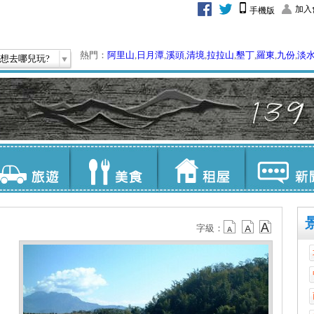
加入
手機版
熱門：
阿里山
,
日月潭
,
溪頭
,
清境
,
拉拉山
,
墾丁
,
羅東
,
九份
,
淡
想去哪兒玩?
字級：