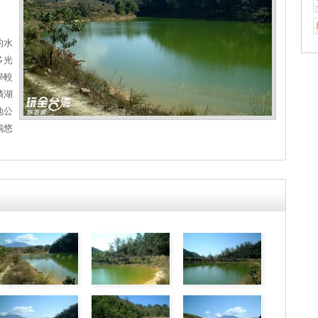
的水
多光
學較
璘湖
地公
鴨悠