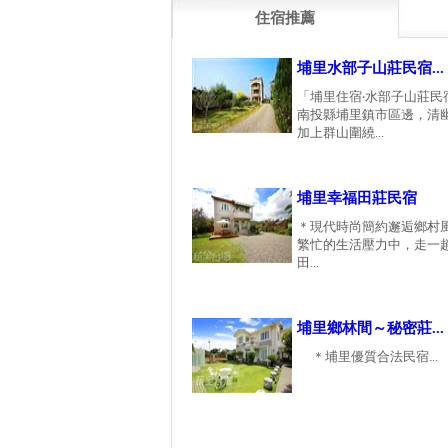
住宿推薦
埔里水部子山莊民宿...
「埔里住宿‧水部子山莊民
南投縣埔里鎮市區邊，清
加上群山圍繞...
埔里幸福田莊民宿
＊現代時尚簡約邂逅鄉村
繁忙的生活壓力中，走一
田...
埔里鄉林間～秘密莊...
＊埔里優質合法民宿...