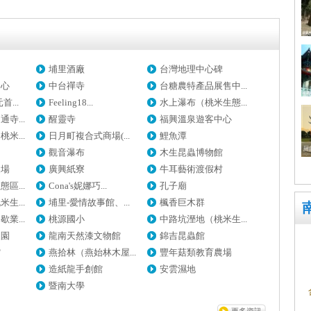
埔里酒廠
台灣地理中心碑
中心
中台禪寺
台糖農特產品展售中...
...
Feeling18...
水上瀑布（桃米生態...
寺...
醒靈寺
福興溫泉遊客中心
米...
日月町複合式商場(...
鯉魚潭
觀音瀑布
木生昆蟲博物館
農場
廣興紙寮
牛耳藝術渡假村
區...
Cona's妮娜巧...
孔子廟
生...
埔里-愛情故事館、...
楓香巨木群
業...
桃源國小
中路坑溼地（桃米生...
農園
龍南天然漆文物館
錦吉昆蟲館
館
燕拾林（燕始林木屋...
豐年菇類教育農場
造紙龍手創館
安雲濕地
暨南大學