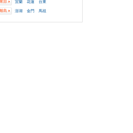
東部
宜蘭
花蓮
台東
離島
澎湖
金門
馬祖