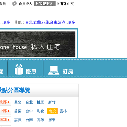
會員
會員登入
水
...
更多
其他：
台北
,
宜蘭
,
花蓮
,
台東
,
澎湖
...
更多
景點分區導覽
北部
基隆
台北
桃園
新竹
中部
苗栗
台中
彰化
南投
雲林
南部
嘉義
台南
高雄
屏東