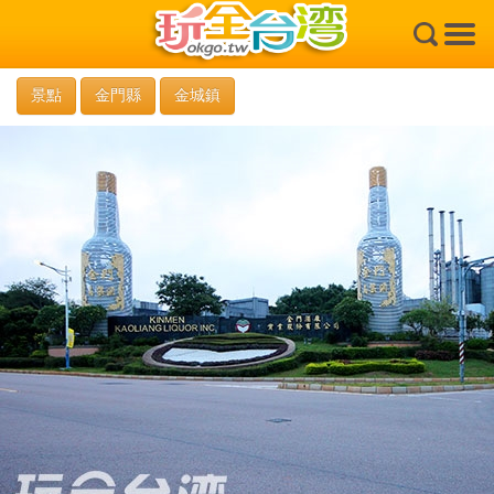
×
景點
金門縣
金城鎮