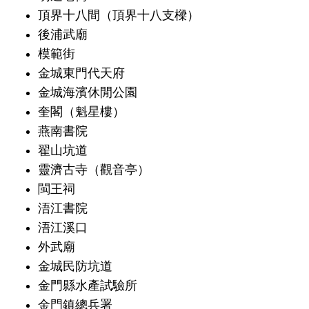
頂界十八間（頂界十八支樑）
後浦武廟
模範街
金城東門代天府
金城海濱休閒公園
奎閣（魁星樓）
燕南書院
翟山坑道
靈濟古寺（觀音亭）
閩王祠
浯江書院
浯江溪口
外武廟
金城民防坑道
金門縣水產試驗所
金門鎮總兵署