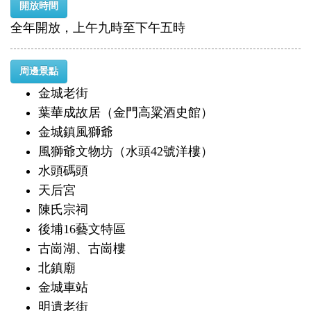
開放時間
全年開放，上午九時至下午五時
周邊景點
金城老街
葉華成故居（金門高粱酒史館）
金城鎮風獅爺
風獅爺文物坊（水頭42號洋樓）
水頭碼頭
天后宮
陳氏宗祠
後埔16藝文特區
古崗湖、古崗樓
北鎮廟
金城車站
明遺老街