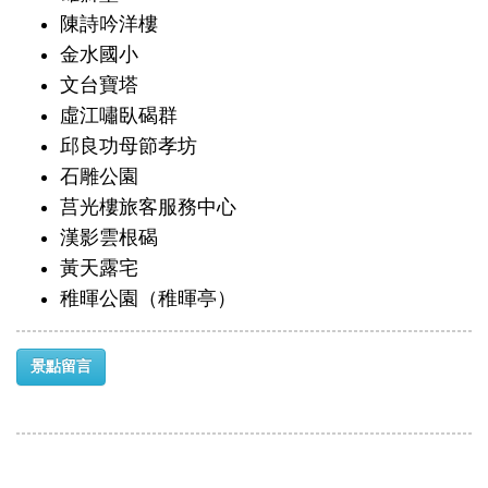
陳詩吟洋樓
金水國小
文台寶塔
虛江嘯臥碣群
邱良功母節孝坊
石雕公園
莒光樓旅客服務中心
漢影雲根碣
黃天露宅
稚暉公園（稚暉亭）
景點留言