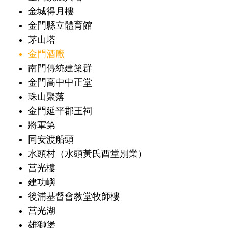
金城得月樓
金門縣立體育館
茅山塔
金門酒廠
南門傳統建築群
金門高中中正堂
珠山聚落
金門延平郡王祠
將軍第
同安渡船頭
水頭村（水頭黃氏酉堂別業）
莒光樓
建功嶼
後浦基督會教堂牧師樓
莒光湖
雄獅堡