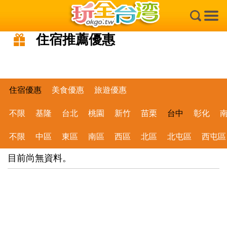
×
住宿推薦優惠
住宿優惠
美食優惠
旅遊優惠
不限
基隆
台北
桃園
新竹
苗栗
台中
彰化
不限
中區
東區
南區
西區
北區
北屯區
西屯區
目前尚無資料。