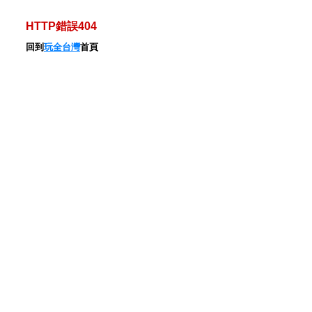
HTTP錯誤404
回到
玩全台灣
首頁