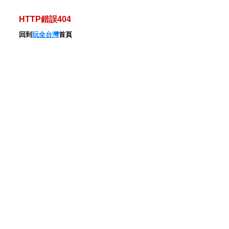
HTTP錯誤404
回到
玩全台灣
首頁