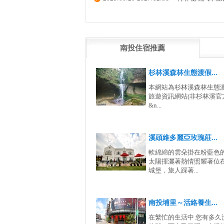
南投住宿推薦
杉林溪森林生態渡假...
本網站為杉林溪森林生態
旅遊資訊網站(非杉林溪官
&n...
溪頭維多麗亞玫瑰莊...
軟綿綿的雲朵掛在粉藍色
太陽揮灑著熱情照耀著位
城堡，旅人踩著...
南投埔里～活絡養生...
在繁忙的生活中 您有多久