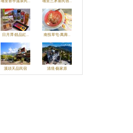
埔里香亭溫泉民...
埔里三茅屋民宿...
日月潭‧靚品紅...
南投草屯‧萬壽...
溪頭天品民宿
清境‧藝家原