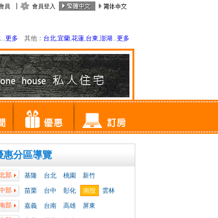
會員
會員登入
水
...
更多
其他：
台北
,
宜蘭
,
花蓮
,
台東
,
澎湖
...
更多
優惠分區導覽
北部
基隆
台北
桃園
新竹
中部
苗栗
台中
彰化
南投
雲林
南部
嘉義
台南
高雄
屏東