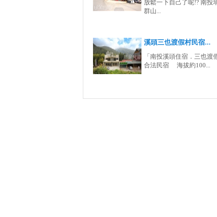
放鬆一下自己了呢!? 南投
群山...
溪頭三也渡假村民宿...
「南投溪頭住宿．三也渡
合法民宿 海拔約100...