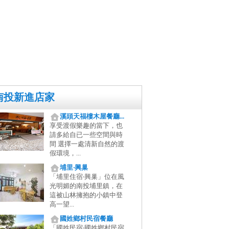
南投新進店家
溪頭天福樓木屋餐廳...
享受渡假樂趣的當下，也
請多給自已一些空間與時
間 選擇一處清新自然的渡
假環境，...
埔里‧興巢
「埔里住宿‧興巢」位在風
光明媚的南投埔里鎮，在
這被山林擁抱的小鎮中登
高一望...
國姓鄉村民宿餐廳
「國姓民宿‧國姓鄉村民宿