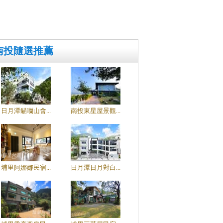
南投隨選推薦
日月潭貓囒山會...
南投東星屋景觀...
埔里阿娜娜民宿...
日月潭日月對白...