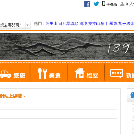
加入
手機版
熱門：
阿里山
,
日月潭
,
溪頭
,
清境
,
拉拉山
,
墾丁
,
羅東
,
九份
,
淡
想去哪兒玩?
網站上線囉～