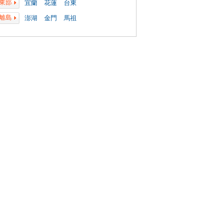
東部
宜蘭
花蓮
台東
離島
澎湖
金門
馬祖