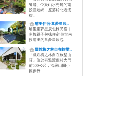
餐廳」位於山水秀麗的南
投國姓鄉，座落於北港溪
糯...
埔里住宿‧童夢星辰...
埔里童夢星辰包棟民宿｜
南投親子包棟住宿 位於南
投埔里的童夢星辰包...
國姓梅之林自在旅墅...
「國姓梅之林自在旅墅山
莊」位於泰雅渡假村大門
前500公尺，沿著山間小
徑步行...