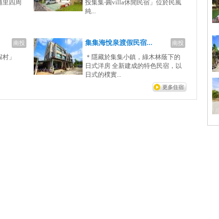
埔里四周
投集集‧圓villa休閒民宿」位於民風
純...
集集海悅泉渡假民宿...
南投
南投
假村」
＊隱藏於集集小鎮，綠木林蔭下的
日式洋房 全新建成的特色民宿，以
日式的樸實...
更多住宿