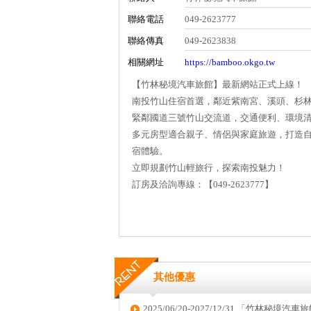
聯絡電話
049-2623777
聯絡傳真
049-2623838
相關網址
https://bamboo.okgo.tw
【竹林秘境汽車旅館】最新網站正式上線！
南投竹山住宿首選，鄰近紫南宮、溪頭、杉
緊鄰國道三號竹山交流道，交通便利、環境
多元房型適合親子、情侶與家庭旅遊，打造
宿體驗。
立即規劃竹山輕旅行，探索南投魅力！
訂房及洽詢專線：【049-2623777】
其他優惠
2025/06/20-2027/12/31 「竹林秘