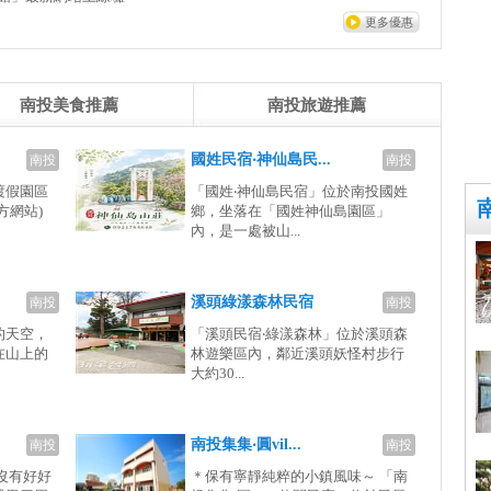
更多優惠
南投美食推薦
南投旅遊推薦
國姓民宿‧神仙島民...
南投
南投
渡假園區
「國姓‧神仙島民宿」位於南投國姓
方網站)
鄉，坐落在「國姓神仙島園區」
內，是一處被山...
溪頭綠漾森林民宿
南投
南投
的天空，
「溪頭民宿‧綠漾森林」位於溪頭森
在山上的
林遊樂區內，鄰近溪頭妖怪村步行
大約30...
南投集集‧圓vil...
南投
南投
沒有好好
＊保有寧靜純粹的小鎮風味～ 「南