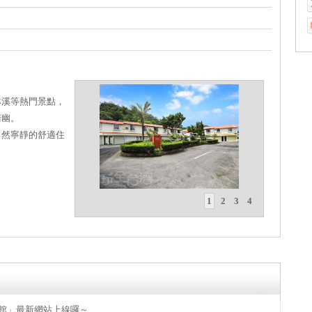
林溪等熱門景點，
清幽。
自然寧靜的舒適住
1
2
3
4
境汽車旅館」最新網站上線囉～