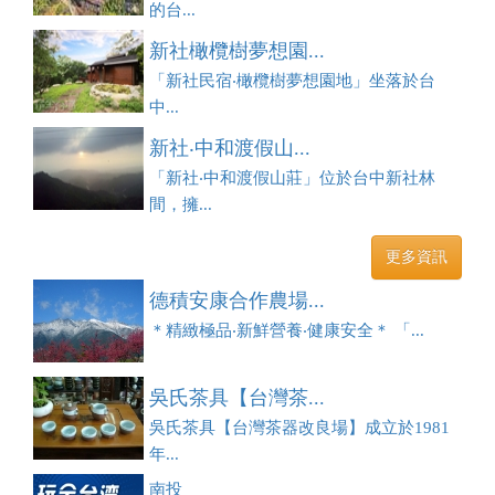
的台...
新社橄欖樹夢想園...
「新社民宿‧橄欖樹夢想園地」坐落於台
中...
新社‧中和渡假山...
「新社‧中和渡假山莊」位於台中新社林
間，擁...
更多資訊
德積安康合作農場...
＊精緻極品‧新鮮營養‧健康安全＊ 「...
吳氏茶具【台灣茶...
吳氏茶具【台灣茶器改良場】成立於1981
年...
南投