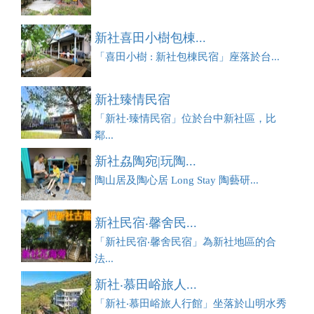
新社喜田小樹包棟...
「喜田小樹 : 新社包棟民宿」座落於台...
新社臻情民宿
「新社‧臻情民宿」位於台中新社區，比
鄰...
新社劦陶宛|玩陶...
陶山居及陶心居 Long Stay 陶藝研...
新社民宿‧馨舍民...
「新社民宿‧馨舍民宿」為新社地區的合
法...
新社‧慕田峪旅人...
「新社‧慕田峪旅人行館」坐落於山明水秀