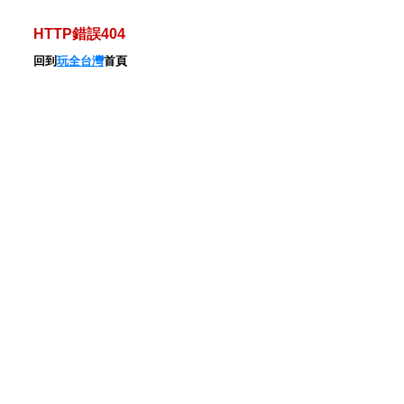
HTTP錯誤404
回到
玩全台灣
首頁