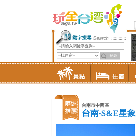
台南市中西區
台南‧S&E星