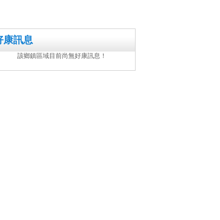
好康訊息
該鄉鎮區域目前尚無好康訊息！