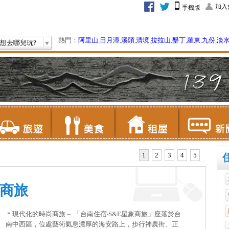
加入
手機版
熱門：
阿里山
,
日月潭
,
溪頭
,
清境
,
拉拉山
,
墾丁
,
羅東
,
九份
,
淡
想去哪兒玩?
1
2
3
4
5
象商旅
＊現代化的時尚商旅～ 「台南住宿‧S&E星象商旅」座落於台
南中西區，位處藝術氣息濃厚的海安路上，步行神農街、正