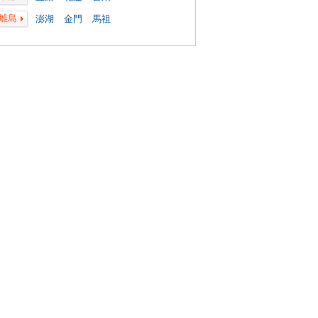
離島
澎湖
金門
馬祖