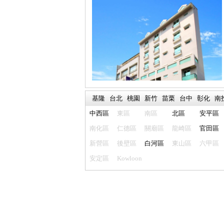
基隆
台北
桃園
新竹
苗栗
台中
彰化
南
中西區
東區
南區
北區
安平區
南化區
仁德區
關廟區
龍崎區
官田區
新營區
後壁區
白河區
東山區
六甲區
安定區
Kowloon