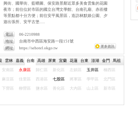
興街、國華街、藍晒圖、保安路景鄰近眾多美食雲集的花園
夜市；前往位於市區的國立台灣文學館、台南孔廟、赤崁樓
等景點都十分方便；前往安平風景區，造訪林默娘公園、夕
遊出張所、安平古堡......
電話
06-2210988
地址
台南市中西區海安路一段151號
更多資訊
網址
https://sehotel.okgo.tw
投
雲林
嘉義
台南
高雄
屏東
宜蘭
花蓮
台東
澎湖
金門
馬祖
安南區
永康區
歸仁區
新化區
左鎮區
玉井區
楠西區
麻豆區
佳里區
西港區
七股區
將軍區
學甲區
北門區
下營區
柳營區
鹽水區
善化區
大內區
山上區
新市區