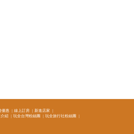
遊優惠
線上訂房
新進店家
案介紹
玩全台灣粉絲團
玩全旅行社粉絲團