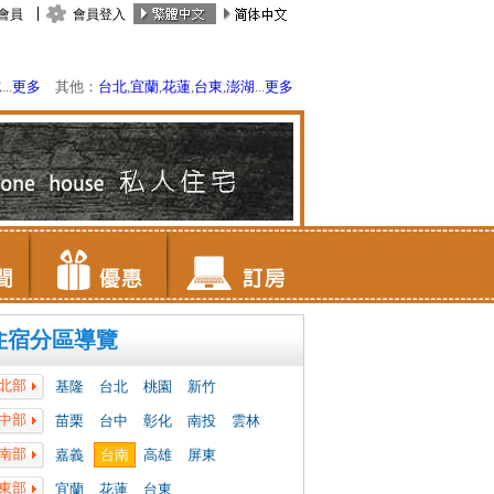
會員
會員登入
水
...
更多
其他：
台北
,
宜蘭
,
花蓮
,
台東
,
澎湖
...
更多
住宿分區導覽
北部
基隆
台北
桃園
新竹
中部
苗栗
台中
彰化
南投
雲林
南部
嘉義
台南
高雄
屏東
東部
宜蘭
花蓮
台東