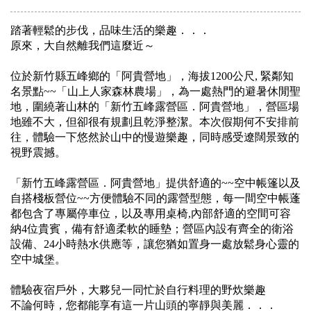
踏著輕鬆的步伐，品味生活的樂趣．．．
原來，大自然離我們這麼近～
位於新竹縣五峰鄉的「阿貴營地」，海拔1200公尺, 緊鄰知
名景點~~「山上人家森林農場」，為一處熱門的避暑休閒聖
地，圍繞著山林的「新竹五峰露營區．阿貴營地」，營區場
地雖不大，但卻很有規劃且乾淨整潔。本次假期何不安排前
往，體驗一下悠然於山中的慢遊樂趣，同時感受遼闊景致的
視野震撼。
「新竹五峰露營區．阿貴營地」提供舒適的~~空中帳篷以及
自搭棧板營位~~方便體驗不同的露營型態，每一間空中帳蓬
都包含了專屬停車位，以及專用桌椅,內部舒適的空間可容
納4位貴賓，備有舒適柔軟的睡墊；營區內設有齊全的衛浴
設備、24小時熱水供應等，讓您猶如置身一處放鬆身心靈的
空中城堡。
體驗夜宿戶外，大夥兒一同忙於自行料理的野炊樂趣
不論何時，您都能享有這一片山頭的寧靜與美麗．．．