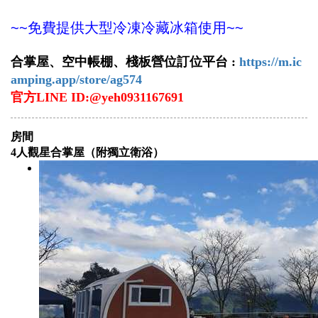
~~免費提供大型冷凍冷藏冰箱使用~~
合掌屋、空中帳棚
、
棧板營位訂位平台 :
https://m.ic
amping.app/store/ag574
官方LINE ID:@yeh0931167691
房間
4人觀星合掌屋（附獨立衛浴）