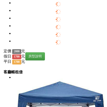
定價
元
2000
假日
元
房型說明
1700
平日
元
1700
客廳帳租借