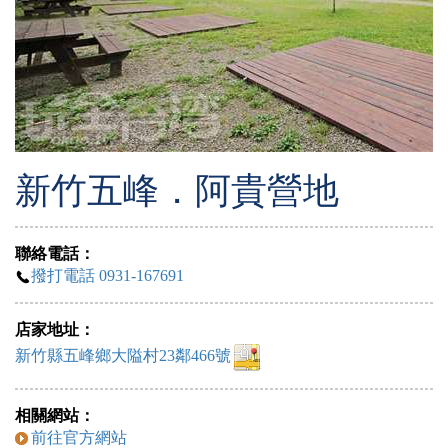
新竹五峰．阿貴營地
聯絡電話：
撥打電話 0931-167691
店家地址：
新竹縣五峰鄉大隘村23鄰466號
相關網站：
前往官方網站