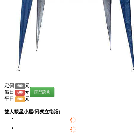
定價
元
600
假日
元
房型說明
600
平日
元
600
雙人觀星小屋(附獨立衛浴)