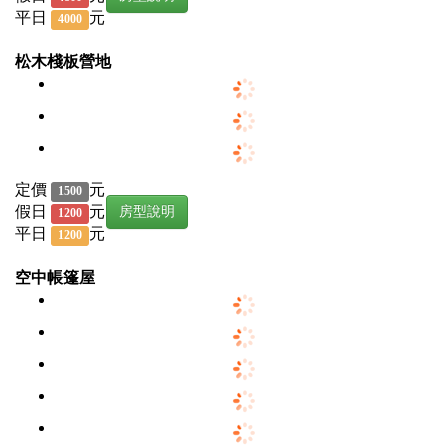
平日
元
4000
松木棧板營地
定價
元
1500
假日
元
房型說明
1200
平日
元
1200
空中帳篷屋