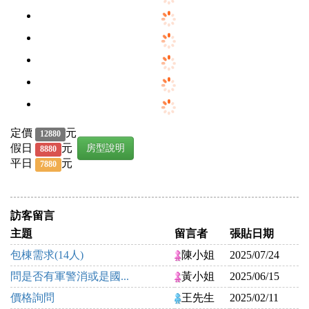
定價
元
12880
假日
元
房型說明
8880
平日
元
7880
訪客留言
主題
留言者
張貼日期
包棟需求(14人)
陳小姐
2025/07/24
問是否有軍警消或是國...
黃小姐
2025/06/15
價格詢問
王先生
2025/02/11