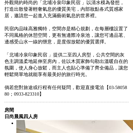
外觀簡約時尚的「北埔冷泉印象民宿 」以清水模為發想，
打造出散發著輕奢氣息的優質美宅，內部妝點各式質感家
居，邀請您一起進入充滿藝術氣息的世界裡。
民宿內品味高雅獨特，空間亦是精心規劃，在每層樓設置了
不同風格的休憩空間，更有無邊際冷泉池，讓您可邊品茗、
邊感受山水一線的愜意，是度假放鬆的優質選擇。
「北埔冷泉印象民宿 」提供二至四人房型，公共空間的灰
色主調溫柔地延伸至房內，佐以木質家飾勾勒出溫暖自在的
氛圍，使人身心放鬆，而主人也貼心準備了齊全備品，讓您
輕鬆簡單地就能享有最美好的旅行時光。
倘若您對旅途或行程有任何疑問，歡迎直接電洽【03-58058
80；0933-823310】
房間
日尚晨風四人房