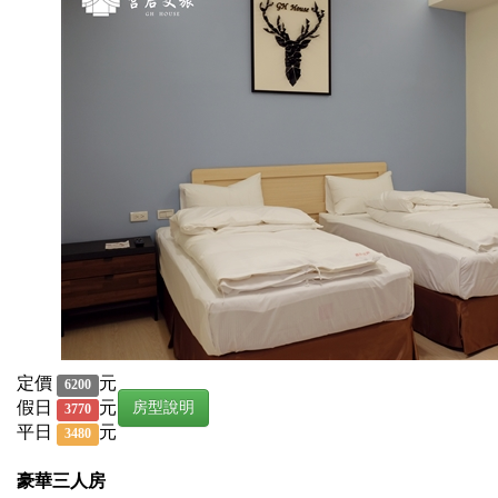
定價
元
6200
假日
元
房型說明
3770
平日
元
3480
豪華三人房