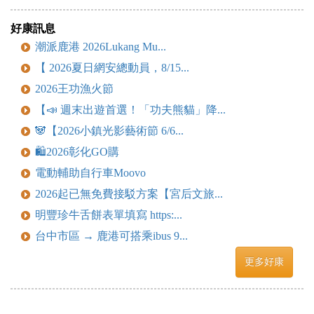
好康訊息
潮派鹿港 2026Lukang Mu...
【 2026夏日網安總動員，8/15...
2026王功漁火節
【📣 週末出遊首選！「功夫熊貓」降...
🐼【2026小鎮光影藝術節 6/6...
🛍️2026彰化GO購
電動輔助自行車Moovo
2026起已無免費接駁方案【宮后文旅...
明豐珍牛舌餅表單填寫 https:...
台中市區 → 鹿港可搭乘ibus 9...
更多好康