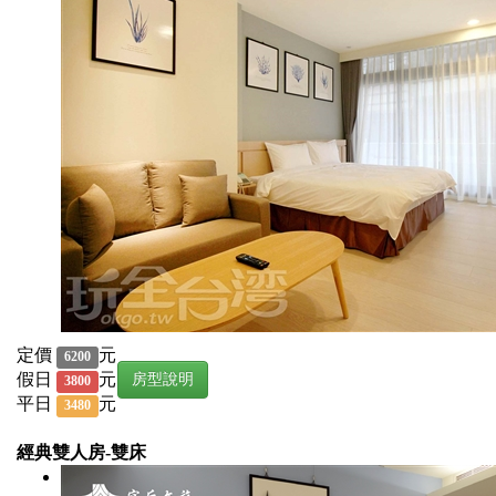
定價
元
6200
假日
元
房型說明
3800
平日
元
3480
經典雙人房-雙床