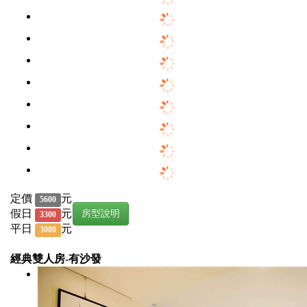
定價
元
5600
假日
元
房型說明
3300
平日
元
3080
經典雙人房-有沙發