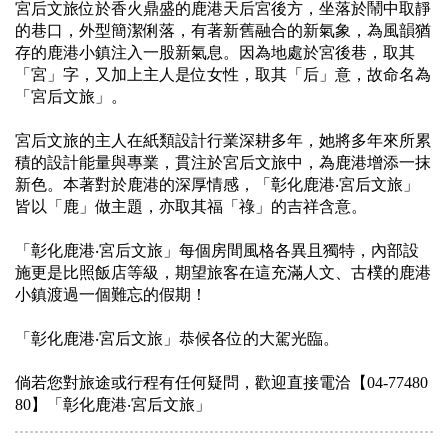
宮后文旅位於香火鼎盛的鹿港天后宮後方，坐落於鬧中取靜
的巷口，外型簡潔俐落，有著新舊融合的新氣象，為風韻猶
存的鹿港小鎮注入一股新氣息。因為地處於宮後巷，取其
「宮」字，又加上主人是位女性，取其「后」意，故命名為
「宮后文旅」。
宮后文旅的主人在紙類設計行業深耕多年，她將多年來所累
積的設計能量與專業，貫注於宮后文旅中，為鹿港增添一抹
新色。本著對於鹿港的深厚情感，「彰化鹿港‧宮后文旅」
皆以「鹿」做主題，亦取其福「祿」的吉祥含意。
「彰化鹿港‧宮后文旅」每個房間風格各異且獨特，內部設
施更是比照飯店等級，期望旅客在這充滿人文、古樸的鹿港
小鎮渡過一個難忘的假期！
「彰化鹿港‧宮后文旅」恭候各位的大駕光臨。
倘若您對旅途或行程有任何疑問，歡迎直接電洽【04-77480
80】「彰化鹿港‧宮后文旅」