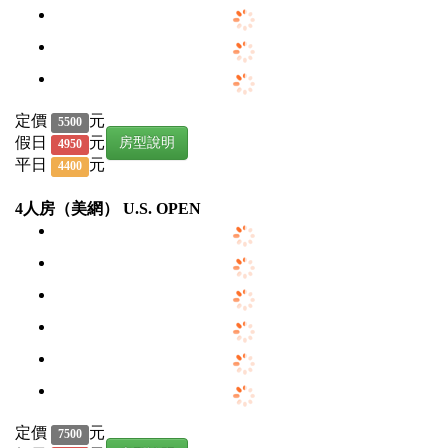
定價
元
5500
假日
元
房型說明
4950
平日
元
4400
4人房（美網） U.S. OPEN
定價
元
7500