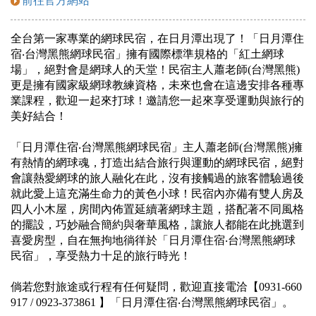
前往官方網站
全台第一家專業的網球民宿，在日月潭出現了！「日月潭住
宿‧台灣黑熊網球民宿」擁有國際標準規格的「紅土網球
場」，絕對會是網球人的天堂！民宿主人蕭老師(台灣黑熊)
更是擁有國家級網球教練資格，未來也會在這邊安排各種專
業課程，歡迎一起來打球！邀請您一起來享受運動與旅行的
美好結合！
「日月潭住宿‧台灣黑熊網球民宿」主人蕭老師(台灣黑熊)擁
有熱情的網球魂，打造出結合旅行與運動的網球民宿，絕對
會讓熱愛網球的旅人融化在此，沒有接觸過的旅客體驗過後
就此愛上這充滿生命力的黃色小球！民宿內亦備有雙人房及
四人小木屋，房間內佈置延續著網球主題，搭配著不同風格
的擺設，巧妙融合簡約與奢華風格，讓旅人都能在此挑選到
喜愛房型，自在無拘地徜徉於「日月潭住宿‧台灣黑熊網球
民宿」，享受熱力十足的旅行時光！
倘若您對旅途或行程有任何疑問，歡迎直接電洽【0931-660
917 / 0923-373861 】「日月潭住宿‧台灣黑熊網球民宿」。