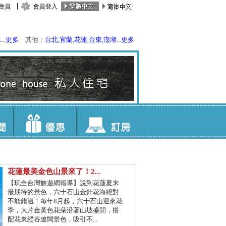
會員
會員登入
水
...
更多
其他：
台北
,
宜蘭
,
花蓮
,
台東
,
澎湖
...
更多
花蓮最美金色山景來了！2...
【玩全台灣旅遊網報導】說到花蓮夏末
最期待的景色，六十石山金針花海絕對
不能錯過！每年8月起，六十石山迎來花
季，大片金黃色花朵沿著山坡盛開，搭
配花東縱谷遼闊景色，吸引不...