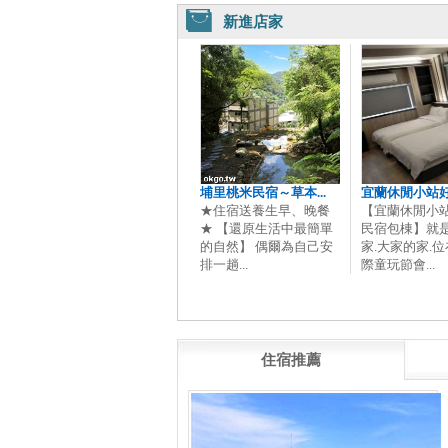
新進店家
埔里桃米民宿～草本...
宜蘭休閒小站好農
★住宿送養生早、晚餐
【宜蘭休閒小
★ 【還原生活中最簡單
民宿包棟】就
的自然】 偶爾為自己安
家.大家的家.
排一趟...
際童玩節會...
住宿推薦