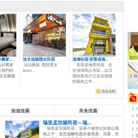
家...
淡水淡築憩水民宿
澎湖住宿‧芙蓉居海...
站好農家
淡泊雅築 閒憩濱水
「芙蓉居海景民宿」位
是我們的
&nbs...
在澎湖馬公市區，以活
位在宜蘭國
潑的黃色佇立在這熱情
的菊島之中...
更多店家
旅遊推薦
美食推薦
瑞里孟宗築民宿～瑞...
「瑞里孟宗築民宿」這座小城堡位於群山環
抱之中，是您遠離喧囂的避風港。清晨，您