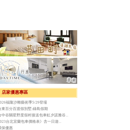
店家優惠專區
2026福隆沙雕藝術季5/29登場
台東百分百渡假別墅-綠島假期
台中谷關星野度假村接送包車虹夕諾雅谷...
2023台北宜蘭包車價格表》含一日遊...
環保優惠