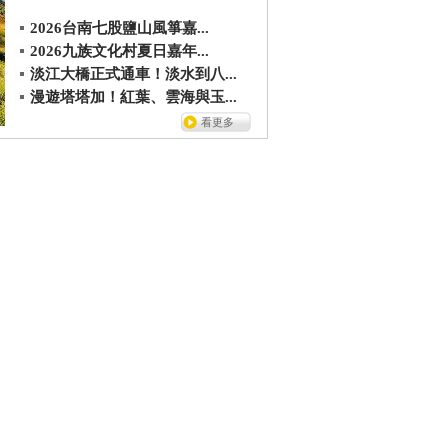
2026台南七股鹽山風箏嘉...
2026九族文化村夏日嘉年...
淡江大橋正式通車！淡水到八...
漫遊塔塔加！紅葉、雲海與玉...
看更多