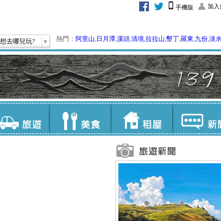
加入
手機版
熱門：
阿里山
,
日月潭
,
溪頭
,
清境
,
拉拉山
,
墾丁
,
羅東
,
九份
,
淡
想去哪兒玩?