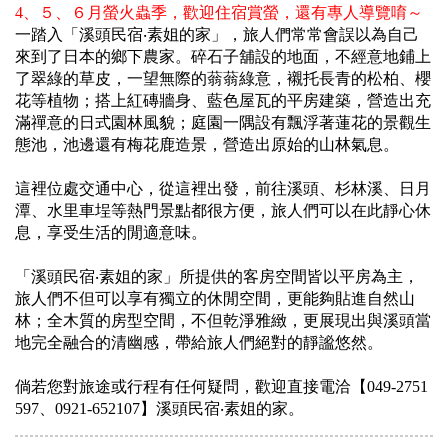
4、５、６月螢火蟲季，歡迎住宿賞螢，還有專人導覽唷～
一踏入「溪頭民宿‧素姐的家」，旅人們常常會誤以為自己
來到了日本的鄉下農家。碎石子舖設的地面，不經意地鋪上
了翠綠的草皮，一望無際的蓊蓊綠意，襯托長青的松柏、櫻
花等植物；搭上紅磚牆身、藍色屋瓦的平房建築，營造出充
滿禪意的日式園林風貌；庭園一隅設有飄浮著蓮花的景觀生
態池，池邊還有梅花鹿造景，營造出原始的山林氣息。
這裡位處交通中心，從這裡出發，前往溪頭、杉林溪、日月
潭、水里車埕等熱門景點都很方便，旅人們可以在此靜心休
息，享受生活的閒適意味。
「溪頭民宿‧素姐的家」所提供的客房空間皆以平房為主，
旅人們不但可以享有獨立的休閒空間，更能夠貼進自然山
林；全木質的房型空間，不但乾淨雅緻，更展現出與溪頭當
地完全融合的清幽感，帶給旅人們絕對的靜謐悠然。
倘若您對旅途或行程有任何疑問，歡迎直接電洽【049-2751
597、0921-652107】溪頭民宿‧素姐的家。