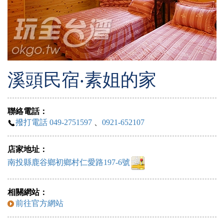
溪頭民宿‧素姐的家
聯絡電話：
撥打電話 049-2751597
、
0921-652107
店家地址：
南投縣鹿谷鄉初鄉村仁愛路197-6號
相關網站：
前往官方網站