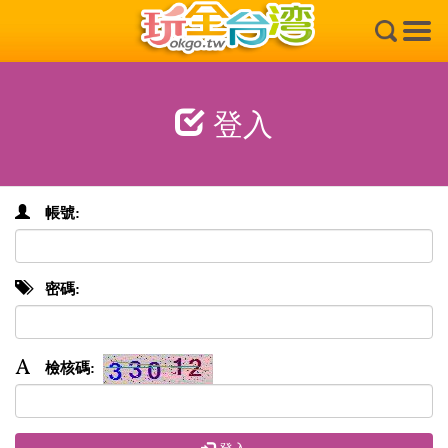
×
登入
帳號:
密碼:
檢核碼: