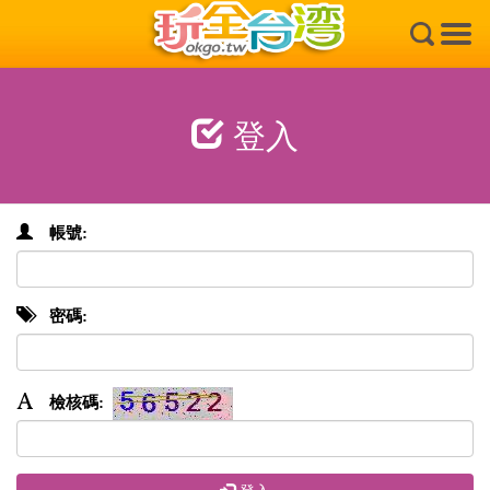
×
登入
帳號:
密碼:
檢核碼: