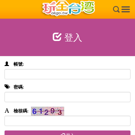
×
登入
帳號:
密碼:
檢核碼: