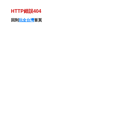
HTTP錯誤404
回到
玩全台灣
首頁