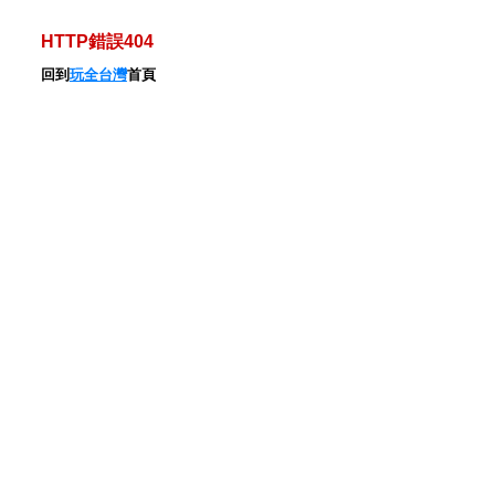
HTTP錯誤404
回到
玩全台灣
首頁