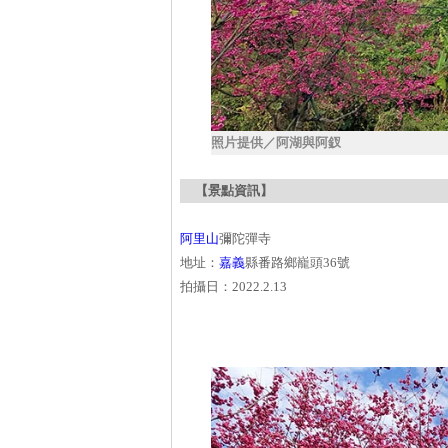
照片提供／阿湖與阿釵
【景點資訊】
阿里山
彌陀彈寺
地址：
嘉義
縣番路鄉巃頭36號
拍攝日：2022.2.13