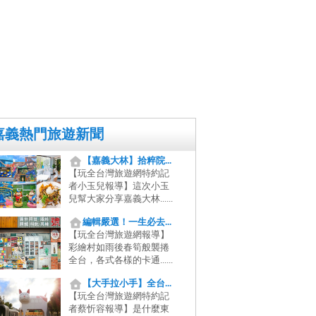
嘉義熱門旅遊新聞
【嘉義大林】拾粹院...
【玩全台灣旅遊網特約記
者小玉兒報導】這次小玉
兒幫大家分享嘉義大林......
編輯嚴選！一生必去...
【玩全台灣旅遊網報導】
彩繪村如雨後春筍般襲捲
全台，各式各樣的卡通......
【大手拉小手】全台...
【玩全台灣旅遊網特約記
者蔡忻容報導】是什麼東