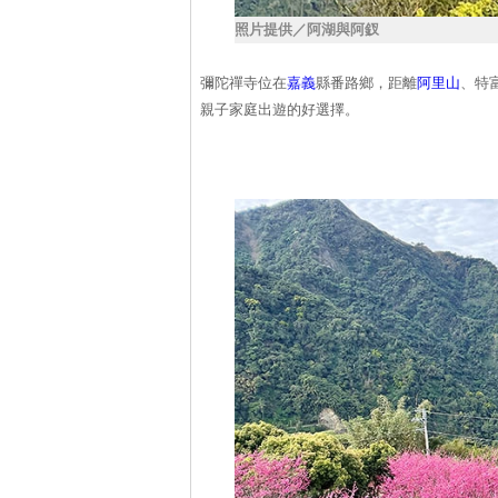
照片提供／阿湖與阿釵
彌陀禪寺位在
嘉義
縣番路鄉，距離
阿里山
、特
親子家庭出遊的好選擇。