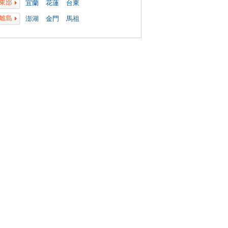
東部
宜蘭
花蓮
台東
離島
澎湖
金門
馬祖