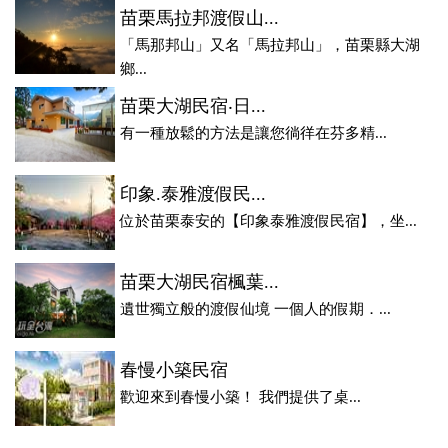
苗栗馬拉邦渡假山...
「馬那邦山」又名「馬拉邦山」，苗栗縣大湖
鄉...
苗栗大湖民宿‧日...
有一種放鬆的方法是讓您徜徉在芬多精...
印象.泰雅渡假民...
位於苗栗泰安的【印象泰雅渡假民宿】，坐...
苗栗大湖民宿楓葉...
遺世獨立般的渡假仙境 一個人的假期．...
春慢小築民宿
歡迎來到春慢小築！ 我們提供了桌...