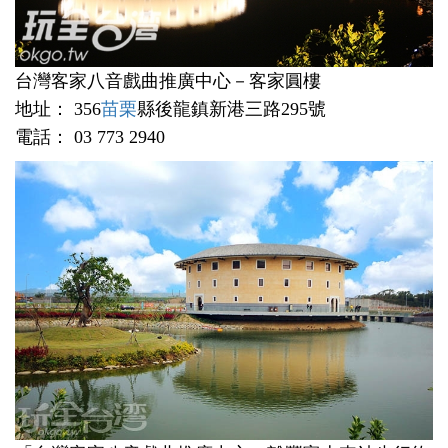
台灣客家八音戲曲推廣中心－客家圓樓
地址： 356
苗栗
縣後龍鎮新港三路295號
電話： 03 773 2940