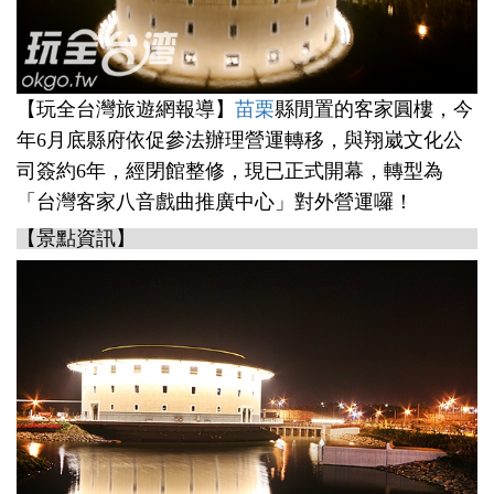
【玩全台灣旅遊網報導】
苗栗
縣閒置的客家圓樓，今
年6月底縣府依促參法辦理營運轉移，與翔崴文化公
司簽約6年，經閉館整修，現已正式開幕，轉型為
「台灣客家八音戲曲推廣中心」對外營運囉！
【景點資訊】