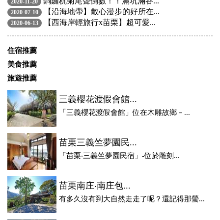
銅鑼杭菊尾聲倒數！！滿坑滿谷...
2020-11-20
【沿海地帶】散心漫步的好所在...
2020-07-10
【西海岸輕旅行x苗栗】超可愛...
2020-06-13
住宿推薦
美食推薦
旅遊推薦
三義櫻花渡假會館...
「三義櫻花渡假會館」位在木雕故鄉－...
苗栗三義竺夢園民...
「苗栗‧三義竺夢園民宿」-位於雕刻...
苗栗南庄‧南庄包...
有多久沒有到大自然走走了呢？還記得那螢...