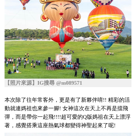
【照片來源】IG搜尋 @m089571
本次除了往年常客外，更是有了新夥伴唷!! 精彩的活
動就連媽祖也來參一腳! 女神這次在天上不再是擋飛
彈，而是帶你一起飛!!!!超可愛的Q版媽祖在天上漂浮
著，感覺搭乘這座熱氣球都變得神聖起來了呢!