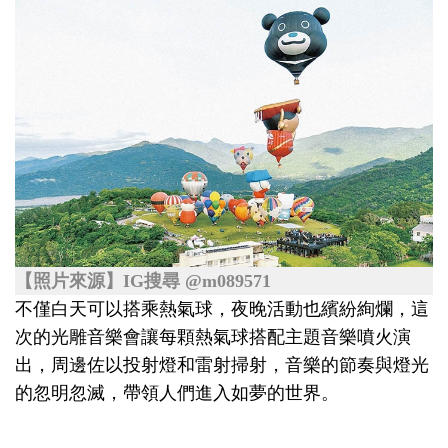
【照片來源】IG搜尋 @m089571
不僅白天可以搭乘熱氣球，夜晚活動也繽紛絢爛，這
次的光雕音樂會讓每顆熱氣球搭配主題音樂噴火演
出，周邊佐以投射燈和雷射掃射，音樂的節奏與燈光
的忽明忽滅，帶領人們進入如夢的世界。