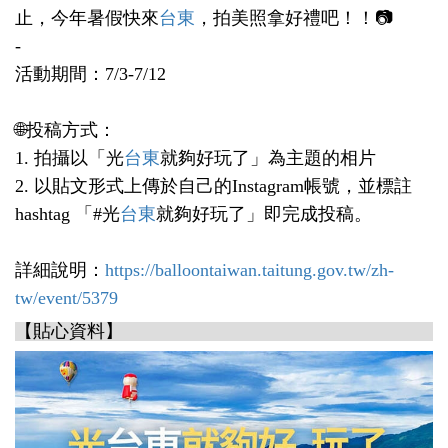
止，今年暑假快來
台東
，拍美照拿好禮吧！！📷
-
活動期間：7/3-7/12
🌐投稿方式：
1. 拍攝以「光
台東
就夠好玩了」為主題的相片
2. 以貼文形式上傳於自己的Instagram帳號，並標註
hashtag 「#光
台東
就夠好玩了」即完成投稿。
詳細說明：
https://balloontaiwan.taitung.gov.tw/zh-
tw/event/5379
【貼心資料】