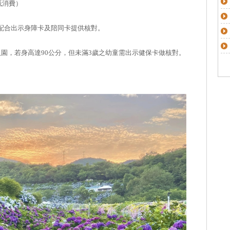
抵消費）
配合出示身障卡及陪同卡提供核對。
入園，若身高達90公分，但未滿3歲之幼童需出示健保卡做核對。