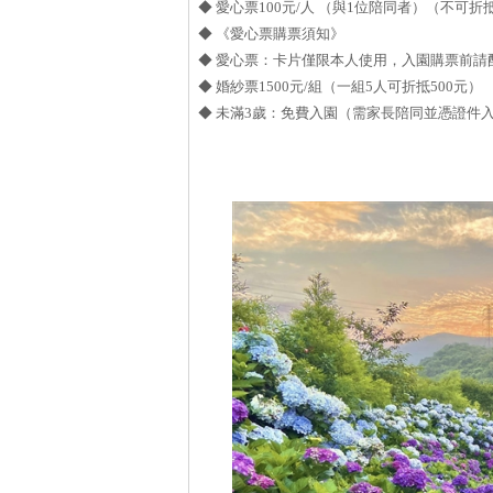
◆ 愛心票100元/人 （與1位陪同者）（不可折
◆ 《愛心票購票須知》
◆ 愛心票：卡片僅限本人使用，入園購票前請
◆ 婚紗票1500元/組（一組5人可折抵500元）
◆ 未滿3歲：免費入園（需家長陪同並憑證件