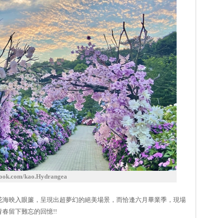
k.com/kao.Hydrangea
花海映入眼簾，呈現出超夢幻的絕美場景，而恰逢六月畢業季，現場
春留下難忘的回憶!!