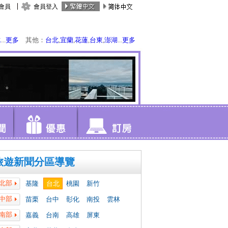
會員
會員登入
水
...
更多
其他：
台北
,
宜蘭
,
花蓮
,
台東
,
澎湖
...
更多
旅遊新聞分區導覽
北部
基隆
台北
桃園
新竹
中部
苗栗
台中
彰化
南投
雲林
南部
嘉義
台南
高雄
屏東