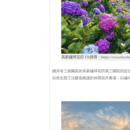
高家繡球花田 FB搜尋：https://www.faceboo
總共有三個園區的高家繡球花田第三園區則是
自然生態工法建造維護的休閒花卉農場，以繡