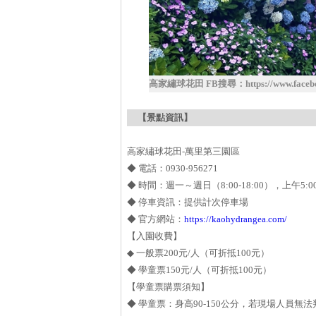
高家繡球花田 FB搜尋：https://www.faceboo
【景點資訊】
高家繡球花田-萬里第三園區
◆ 電話：0930-956271
◆ 時間：週一～週日（8:00-18:00），上午5:0
◆ 停車資訊：提供計次停車場
◆ 官方網站：
https://kaohydrangea.com/
【入園收費】
◆ 一般票200元/人（可折抵100元）
◆ 學童票150元/人（可折抵100元）
【學童票購票須知】
◆ 學童票：身高90-150公分，若現場人員