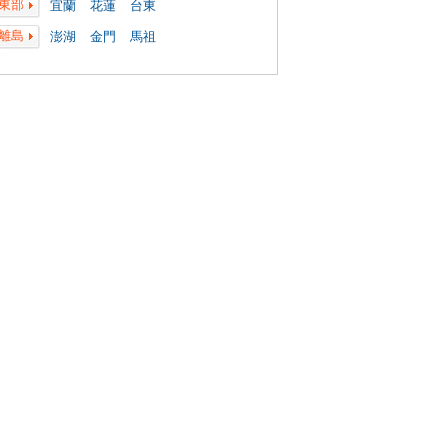
東部
宜蘭
花蓮
台東
離島
澎湖
金門
馬祖