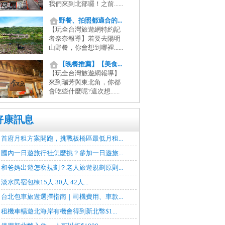
我們來到北部囉！之前......
野餐、拍照都適合的...
【玩全台灣旅遊網特約記
者奈奈報導】若要去陽明
山野餐，你會想到哪裡......
【晚餐推薦】【美食...
【玩全台灣旅遊網報導】
來到瑞芳與東北角，你都
會吃些什麼呢?這次想......
好康訊息
首府月租方案開跑，挑戰板橋區最低月租...
國內一日遊旅行社怎麼挑？參加一日遊旅...
和爸媽出遊怎麼規劃？老人旅遊規劃原則...
淡水民宿包棟15人 30人 42人...
台北包車旅遊選擇指南｜司機費用、車款...
租機車暢遊北海岸有機會得到新北幣$1...