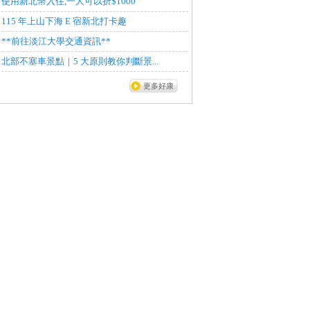
使用新北幣入住,一人可以折$1000
115 年上山下海 E 宿新北打卡趣
**前往淡江大學交通資訊**
北部不塞車景點｜5 大原則教你判斷景...
更多好康