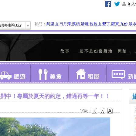
加入
熱門：
阿里山
,
日月潭
,
溪頭
,
清境
,
拉拉山
,
墾丁
,
羅東
,
九份
,
淡
想去哪兒玩?
花盛開中！專屬於夏天的約定，錯過再等一年！！
字級：