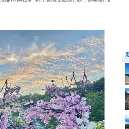
高家繡球花超萌登場，夢幻的色系加上圓滾滾的花型，彷彿動漫的場