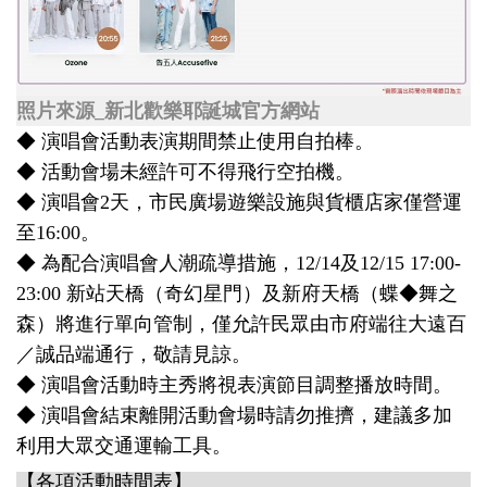
照片來源_新北歡樂耶誕城官方網站
◆ 演唱會活動表演期間禁止使用自拍棒。
◆ 活動會場未經許可不得飛行空拍機。
◆ 演唱會2天，市民廣場遊樂設施與貨櫃店家僅營運
至16:00。
◆ 為配合演唱會人潮疏導措施，12/14及12/15 17:00-
23:00 新站天橋（奇幻星門）及新府天橋（蝶◆舞之
森）將進行單向管制，僅允許民眾由市府端往大遠百
／誠品端通行，敬請見諒。
◆ 演唱會活動時主秀將視表演節目調整播放時間。
◆ 演唱會結束離開活動會場時請勿推擠，建議多加
利用大眾交通運輸工具。
【各項活動時間表】