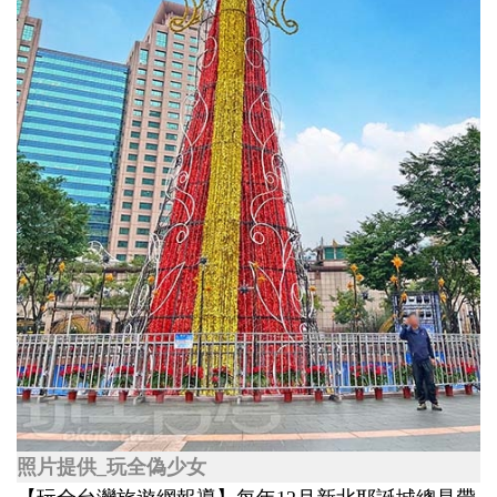
照片提供_玩全偽少女