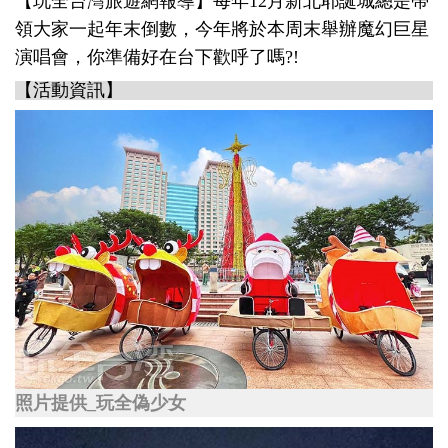
【玩全台灣旅遊網報導】每年12月新北耶誕城總是帶
領大家一起年末倒數，今年將於本周末舉辦魔幻巨星
演唱會，你準備好在台下歡呼了嗎?!
【活動資訊】
照片提供_玩全偽少女