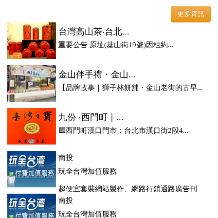
登、訂房系統、客房委託旅行社銷售，全面優惠中....
更多資訊
台灣高山茶‧台北...
重要公告 原址(基山街19號)因租約...
金山伴手禮・金山...
【品牌故事｜獅子林餅舖・金山老街的古早...
九份 ·西門町｜...
🟪西門町漢口門市：台北市漢口街2段4...
南投
玩全台灣加值服務
超便宜套裝網站製作、網路行銷通路廣告刊
登、訂房系統、客房委託旅行社銷售，全面優惠中....
南投
玩全台灣加值服務