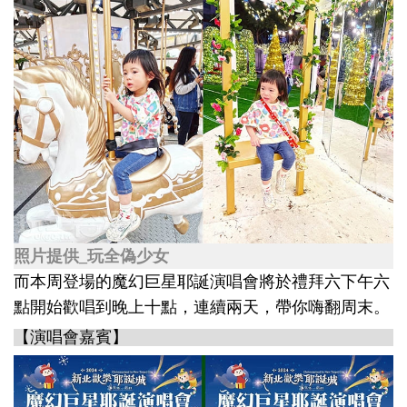
照片提供_玩全偽少女
而本周登場的魔幻巨星耶誕演唱會將於禮拜六下午六
點開始歡唱到晚上十點，連續兩天，帶你嗨翻周末。
【演唱會嘉賓】