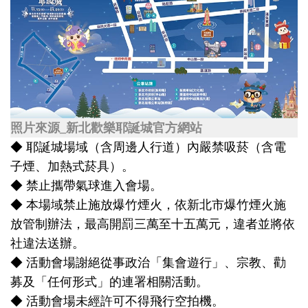
照片來源_新北歡樂耶誕城官方網站
◆ 耶誕城場域（含周邊人行道）內嚴禁吸菸（含電
子煙、加熱式菸具）。
◆ 禁止攜帶氣球進入會場。
◆ 本場域禁止施放爆竹煙火，依新北市爆竹煙火施
放管制辦法，最高開罰三萬至十五萬元，違者並將依
社違法送辦。
◆ 活動會場謝絕從事政治「集會遊行」、宗教、勸
募及「任何形式」的連署相關活動。
◆ 活動會場未經許可不得飛行空拍機。