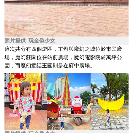
照片提供_玩全偽少女
這次共分有四個燈區，主燈與魔幻之城位於市民廣
場，魔幻莊園位在站前廣場，魔幻電影院於萬坪公
園，而魔幻童話王國則是在府中廣場。