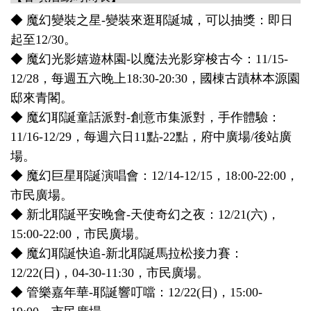
◆ 魔幻變裝之星-變裝來逛耶誕城，可以抽獎：即日
起至12/30。
◆ 魔幻光影嬉遊林園-以魔法光影穿梭古今：11/15-
12/28，每週五六晚上18:30-20:30，國棟古蹟林本源園
邸來青閣。
◆ 魔幻耶誕童話派對-創意市集派對，手作體驗：
11/16-12/29，每週六日11點-22點，府中廣場/後站廣
場。
◆ 魔幻巨星耶誕演唱會：12/14-12/15，18:00-22:00，
市民廣場。
◆ 新北耶誕平安晚會-天使奇幻之夜：12/21(六)，
15:00-22:00，市民廣場。
◆ 魔幻耶誕快追-新北耶誕馬拉松接力賽：
12/22(日)，04-30-11:30，市民廣場。
◆ 管樂嘉年華-耶誕響叮噹：12/22(日)，15:00-