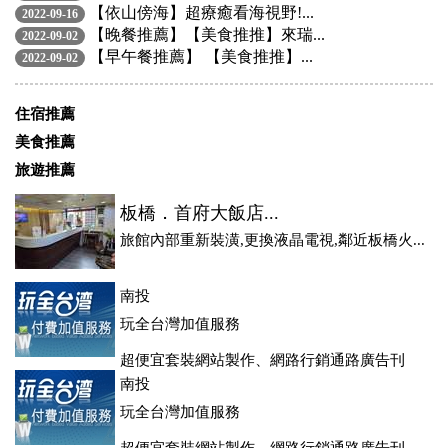
【依山傍海】超療癒看海視野!...
2022-09-16
【晚餐推薦】【美食推推】來瑞...
2022-09-02
【早午餐推薦】 【美食推推】...
2022-09-02
住宿推薦
美食推薦
旅遊推薦
板橋．首府大飯店...
旅館內部重新裝潢,更換液晶電視,鄰近板橋火...
南投
玩全台灣加值服務
超便宜套裝網站製作、網路行銷通路廣告刊
登、訂房系統、客房委託旅行社銷售，全面優惠中....
南投
玩全台灣加值服務