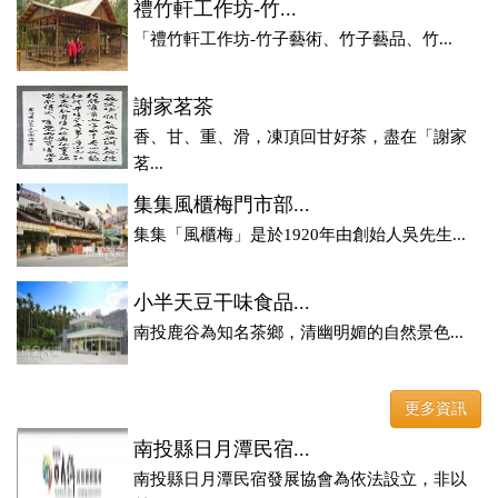
禮竹軒工作坊-竹...
「禮竹軒工作坊-竹子藝術、竹子藝品、竹...
謝家茗茶
香、甘、重、滑，凍頂回甘好茶，盡在「謝家
茗...
集集風櫃梅門市部...
集集「風櫃梅」是於1920年由創始人吳先生...
小半天豆干味食品...
南投鹿谷為知名茶鄉，清幽明媚的自然景色...
更多資訊
南投縣日月潭民宿...
南投縣日月潭民宿發展協會為依法設立，非以