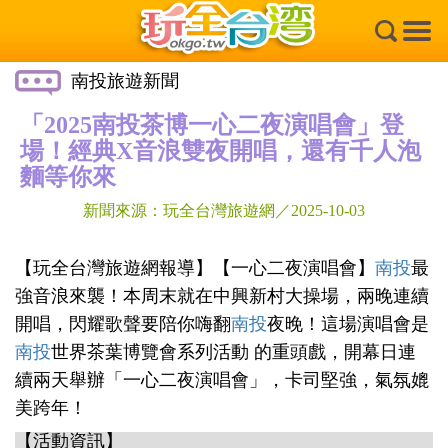
×
南投旅遊新聞
「2025南投茶博一心二夜演唱會」登
場！經典X音浪雙夜開唱，還有千人泡
麵等你來
新聞來源：玩全台灣旅遊網／2025-10-03
【玩全台灣旅遊網報導】【一心二夜演唱會】
南投
最
強音浪來襲！本周末就在中興新村大操場，兩晚連續
開唱，閃耀歌聲要陪你嗨翻
南投
夜晚！這場演唱會是
南投
世界茶葉博覽會系列活動 的重頭戲，開幕日連
續兩天舉辦「一心二夜演唱會」，卡司堅強，氣氛媲
美跨年！
【活動資訊】