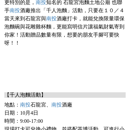
更特別的是，
南投
知名的 石龍宮泡麵土地公廟 也聯
手
南投
酒廠推出「千人泡麵」活動，只要在１０／４
當天來到石龍宮與
南投
酒廠打卡，就能兌換限量環保
泡麵碗與花雕雞杯麵，更能寫明信片讓福氣財氣寄到
你家！活動贈品數量有限，想要的朋友手腳可要快
呀！！
【千人泡麵活動】
地點：
南投
石龍宮、
南投
酒廠
日期：10月4日
時間：9:00-17:00
現場打卡可兌換小禮物，並搭配茶博活動，可進行小