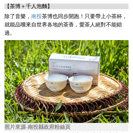
【茶博＋千人泡麵】
除了音樂，
南投
茶博也同步開跑！只要帶上小茶杯，
就能品嚐來自世界各地的茶香，愛茶人絕對不能錯
過。
照片來源-南投縣政府粉絲頁