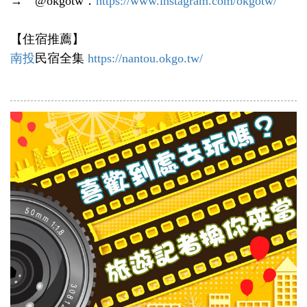
→ @okgotw：
https://www.instagram.com/okgotw/
【住宿推薦】
南投
民宿全集
https://nantou.okgo.tw/