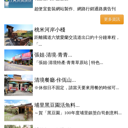
超便宜套裝網站製作、網路行銷通路廣告刊
登、訂房系統、客房委託旅行社銷售，全面優惠中....
更多資訊
桃米河岸小棧
距離國道六號愛蘭交流道出口約十分鐘車程，
「...
張姐‧清境‧青青...
「張姐‧清境特產‧青青草原站│特色...
清境餐廳‧佧佤山...
※休假日不固定，請當天要來用餐的時候可...
埔里黑豆園活魚料...
～賀「黑豆園」100年度埔里鎮筊白筍創意料...