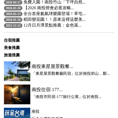
免費入園！南投竹山「下坪自然...
2026-04-17
【2026 南投燈會必逛攻略...
2026-02-26
全台首座氦氣球樂園登場！草屯...
2026-02-13
稻田變花園！！原來這裡這麼美...
2026-01-16
12月日月潭景點推薦：金色落...
2025-12-12
住宿推薦
美食推薦
旅遊推薦
南投東星屋景觀餐...
「東星屋景觀餐廳民宿」位於南投郊山，鄰...
南投住宿‧177...
「南投市民宿-177旅行公寓」位於南投...
南投