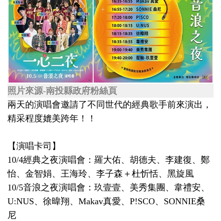
照片來源-南投縣政府粉絲頁
兩天的演唱會邀請了不同世代的經典歌手前來演出，
精采程度媲美跨年！！
【演唱卡司】
10/4經典之夜演唱會：羅大佑、胡德夫、李建復、鄭
怡、金智娟、王海玲、李子森＋杜忻恬、黑旋風
10/5音浪之夜演唱會：玖壹壹、美秀集團、韋禮安、
U:NUS、徐暐翔、Makav真愛、P!SCO、SONNIE桑
尼